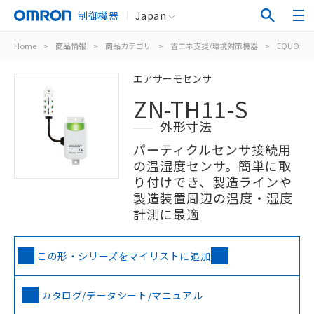
制御機器
Japan
Home
>
商品情報
>
商品カテゴリ
>
省エネ支援/環境対策機器
>
EQUO環
エアサーモセンサ
ZN-TH11-S
外形寸法
パーティクルセンサ接続用
の温湿度センサ。簡単に取
り付けでき、製造ラインや
製造装置周辺の温度・湿度
計測に最適
この形・シリーズをマイリストに追加
カタログ/データシート/マニュアル