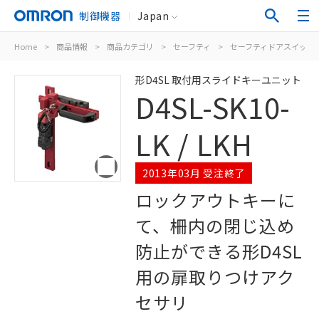
制御機器
Japan
Home
>
商品情報
>
商品カテゴリ
>
セーフティ
>
セーフティドアスイッチ
形D4SL 取付用スライドキーユニット
D4SL-SK10-
LK / LKH
2013年03月 受注終了
ロックアウトキーに
て、柵内の閉じ込め
防止ができる形D4SL
用の扉取りつけアク
セサリ