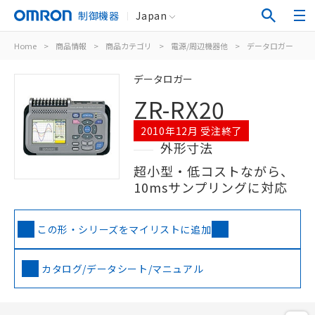
制御機器
Japan
Home
>
商品情報
>
商品カテゴリ
>
電源/周辺機器他
>
データロガー
>
データロガー
ZR-RX20
2010年12月 受注終了
外形寸法
超小型・低コストながら、
10msサンプリングに対応
この形・シリーズをマイリストに追加
カタログ/データシート/マニュアル