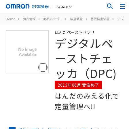
制御機器
Japan
Home
>
商品情報
>
商品カテゴリ
>
検査装置
>
基板検査装置
>
デジタル
はんだペーストセンサ
デジタルペ
ーストチェ
ッカ（DPC)
2013年06月 受注終了
はんだのみえる化で
定量管理へ!!