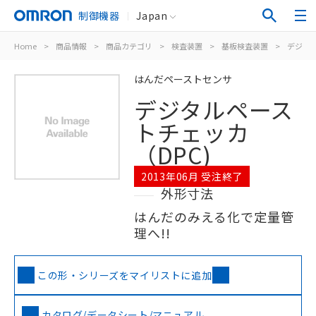
制御機器
Japan
Home
>
商品情報
>
商品カテゴリ
>
検査装置
>
基板検査装置
>
デジタル
はんだペーストセンサ
デジタルペース
トチェッカ
（DPC)
2013年06月 受注終了
外形寸法
はんだのみえる化で定量管
理へ!!
この形・シリーズをマイリストに追加
カタログ/データシート/マニュアル