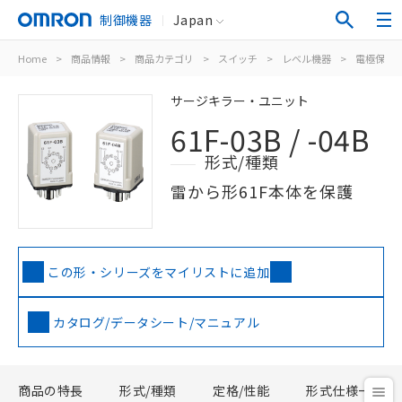
制御機器
Japan
Home
>
商品情報
>
商品カテゴリ
>
スイッチ
>
レベル機器
>
電極保持
サージキラー・ユニット
61F-03B / -04B
形式/種類
雷から形61F本体を保護
この形・シリーズをマイリストに追加
カタログ/データシート/マニュアル
商品の特長
形式/種類
定格/性能
形式仕様一覧