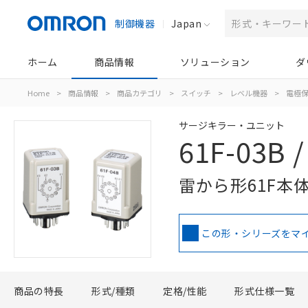
制御機器
Japan
ホーム
商品情報
ソリューション
ダ
Home
>
商品情報
>
商品カテゴリ
>
スイッチ
>
レベル機器
>
電極
サージキラー・ユニット
61F-03B /
雷から形61F本
この形・シリーズをマ
商品の特長
形式/種類
定格/性能
形式仕様一覧