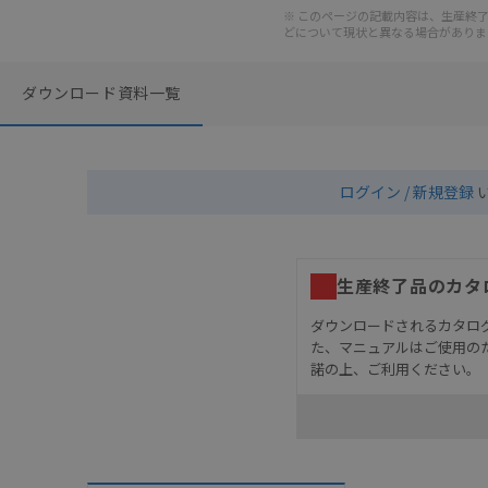
※ このページの記載内容は、生産終了以
どについて現状と異なる場合がありま
ダウンロード資料一覧
ログイン / 新規登録
生産終了品のカタ
ダウンロードされるカタロ
た、マニュアルはご使用の
諾の上、ご利用ください。
お客様が本製品を人命や
長設計により必要な安全
設置されていることを、
カタログ/マニュアルに