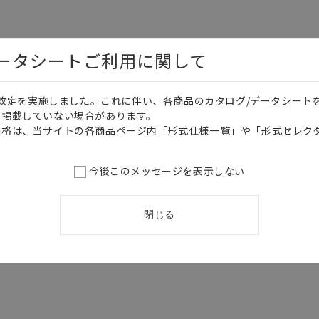
さい。・商品に接続される推奨機器等、現在では入手困難なものもそのまま
がありますがご容赦ください。
内容や連絡先等は作成当時のものであり、変更・改定させていただいている
データシートご利用に関して
認のうえ、ご用命下さいますようお願いいたします。
日本語
English
価格改定を実施しました。これに伴い、各商品のカタログ/データシート
を掲載していない場合があります。
価格は、当サイトの各商品ページ内「形式仕様一覧」や「形式セレク
今後このメッセージを表示しない
閉じる