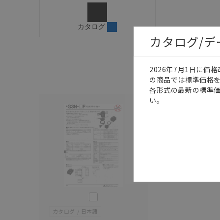
ご確認のうえご使用くだ
字が含まれている可能性
カタログ
記載されているサービス
カタログ/
サイトの掲載内容をご確
2026年7月1日に
の商品では標準価格
各形式の最新の標準
い。
このカタログを選択
カタログ
日本語