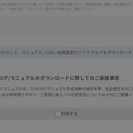
前の製品カタログに基づいて作成した参考情報であり、製品の特長 / 価格 / 対応規格 / 
す。ご使用に際してはシステム適合性や安全性をご確認ください。
いただくと、マニュアル / CAD / 会員限定のソフトウェアをダウンロー
ログ/マニュアルのダウンロードに際してのご承諾事項
グ/マニュアルは、カタログ/マニュアル作成当時の技術水準、社会通念を元に
ための参考用ですので、ご使用にあたっての安全性については十分にご配慮く
財産に重大な危険を及ぼすような用途に使用される場合には、システム全体
同意する
性を確保できるよう設計されていること、および本製品が全体の中で意図し
必ず事前に確認してください。
記載されているアプリケーション事例は参考用ですので、ご採用に際しては機