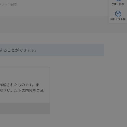
オプション品な
在庫・価格
無料テスト機
ドすることができます。
作成されたものです。ま
ださい。以下の内容をご承
として危険を知らせたり、冗
た用途に対して適切に配電・
器・装置の機能や安全性を