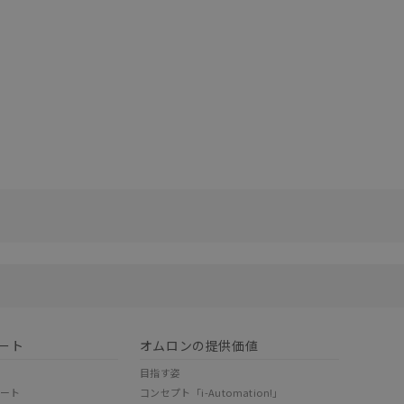
リセット
ート
オムロンの提供価値
目指す姿
ポート
コンセプト「i-Automation!」