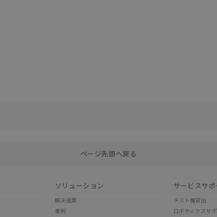
選択したファイルを一括ダウンロード
0
選択可能容量：
0.0
MB /
100
MB
ページ先頭へ戻る
ソリューション
サービスサポ
解決提案
テスト機貸出
事例
ロボティクスサ