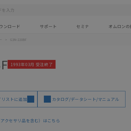
ウンロード
サポート
セミナ
オムロンの
ー
>
G3N-220BF
BF
1993年03月 受注終了
イリストに追加
カタログ/データシート/マニュアル
（アクセサリ品を含む）はこちら