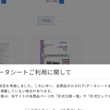
D
3D CAD
日本語
English
データシートご利用に関して
価格改定を実施しました。これに伴い、各商品のカタログ/データシート
このカタログを選択
このカタログを選択
を掲載していない場合があります。
カタログ
日本語
価格は、当サイトの各商品ページ内「形式仕様一覧」や「形式セレク
SGFE-021J
しスイッ
61F フロートなしス