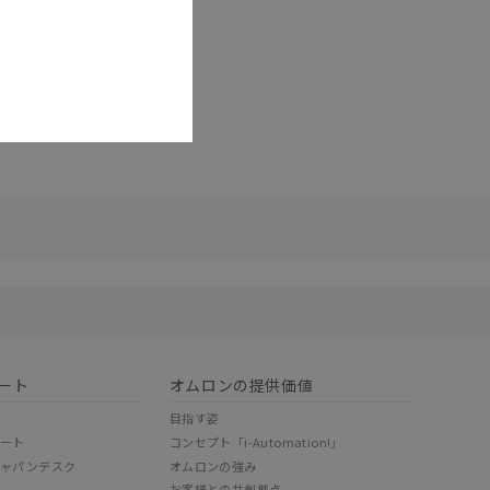
リセット
ート
オムロンの提供価値
目指す姿
ポート
コンセプト「i-Automation!」
ジャパンデスク
オムロンの強み
お客様との共創拠点