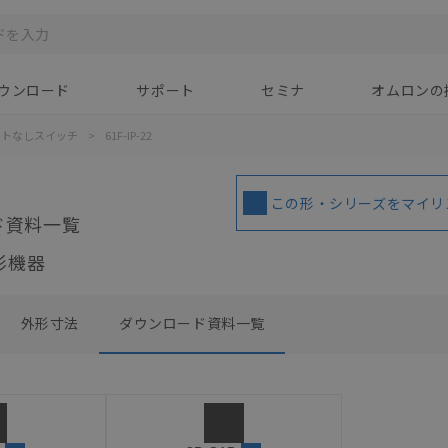
ウンロード
サポート
セミナ
オムロンの
ートなしスイッチ
>
61F-IP-22
この形・シリーズをマイリ
ド資料一覧
形機器
外形寸法
ダウンロード資料一覧