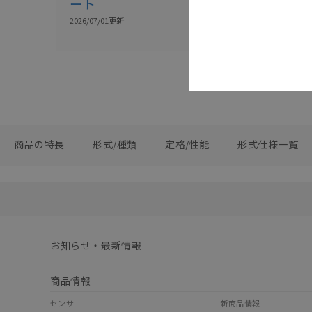
ート
チ 使用上の
2026/07/01
更新
2012/08/23
更新
商品の特長
形式/種類
定格/性能
形式仕様一覧
お知らせ・最新情報
商品情報
センサ
新商品情報