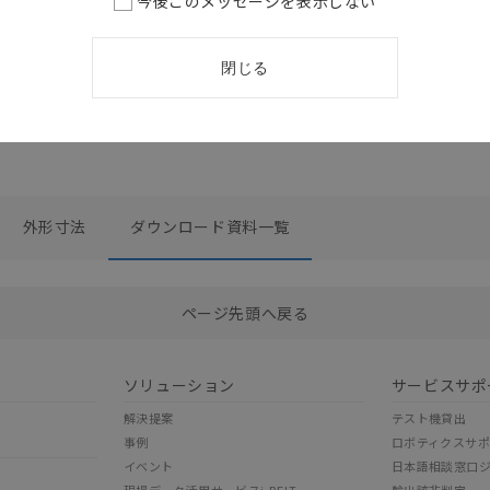
今後このメッセージを表示しない
注意
イッチ よくあるお問
い合わせ解決ガイド
2024/11/25
更新
閉じる
外形寸法
ダウンロード資料一覧
選択したファイルを一括ダウンロード
0
選択可能容量：
0.0
MB /
100
MB
ページ先頭へ戻る
ソリューション
サービスサポ
解決提案
テスト機貸出
事例
ロボティクスサ
イベント
日本語相談窓口