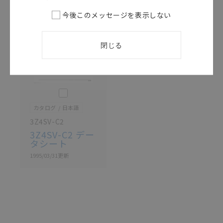
記載されているサービス内容や連絡先等は作成当時の
今後このメッセージを表示しない
ものであり、変更・改定させていただいている可能性
があります。改めて当サイトの掲載内容をご確認のう
え、ご用命下さいますようお願いいたします。
閉じる
このカタログを選択
カタログ
日本語
3Z4SV-C2
3Z4SV-C2 デー
タシート
1995/03/31
更新