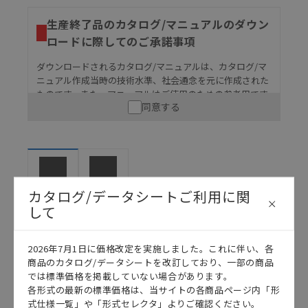
生産終了品のカタログ/マニュアルのダウン
ロードに際してのご承諾事項
ダウンロードされるカタログ/マニュアルは、カタログ/マ
ニュアル作成当時の技術水準、社会通念を元に作成された
ものです。また、マニュアルはご使用のための参考用です
同意する
ので、ご使用にあたっての安全性については十分にご配慮
ください。以下の内容をご承諾の上、ご利用ください。
お客様が本製品を人命や財産に重大な危険を及ぼすよ
うな用途に使用される場合には、システム全体として
危険を知らせたり、冗長設計により必要な安全性を確
保できるよう設計されていること、および本製品が全
マニュアル
カタログ
カタログ/データシートご利用に関
体の中で意図した用途に対して適切に配電・設置され
して
ていることを、必ず事前に確認してください。
カタログ/マニュアルに記載されているアプリケーショ
2026年7月1日に価格改定を実施しました。これに伴い、各
ン事例は参考用ですので、ご採用に際しては機器・装
日本語
English
商品のカタログ/データシートを改訂しており、一部の商品
置の機能や安全性をご確認のうえご使用ください。・
では標準価格を掲載していない場合があります。
商品に接続される推奨機器等、現在では入手困難なも
各形式の最新の標準価格は、当サイトの各商品ページ内「形
のもそのまま記載しています。・誤字、脱字が含まれ
式仕様一覧」や「形式セレクタ」よりご確認ください。
ている可能性がありますがご容赦ください。