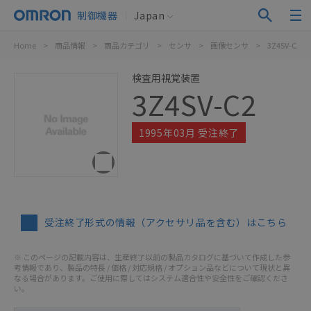
制御機器
Japan
Home
>
商品情報
>
商品カテゴリ
>
センサ
>
画像センサ
>
3Z4SV-C2
検査用視覚装置
3Z4SV-C2
1995年03月 受注終了
受注終了形式の情報（アクセサリ品を含む）はこちら
※ このページの記載内容は、生産終了以前の製品カタログに基づいて作成した参
考情報であり、製品の特長 / 価格 / 対応規格 / オプション品などについて現状と異
なる場合があります。ご使用に際してはシステム適合性や安全性をご確認くださ
い。