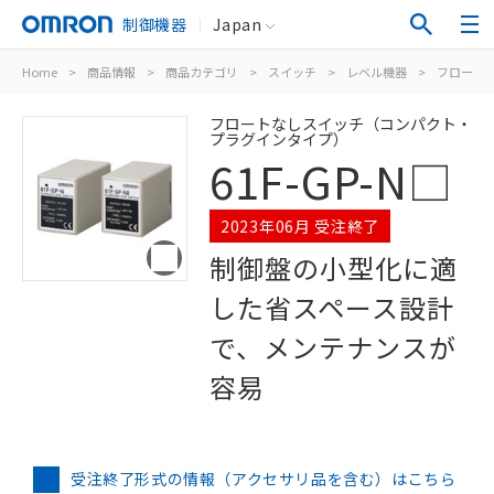
制御機器
Japan
Home
>
商品情報
>
商品カテゴリ
>
スイッチ
>
レベル機器
>
フロート
フロートなしスイッチ（コンパクト・
プラグインタイプ）
61F-GP-N□
2023年06月 受注終了
制御盤の小型化に適
した省スペース設計
で、メンテナンスが
容易
受注終了形式の情報（アクセサリ品を含む）はこちら