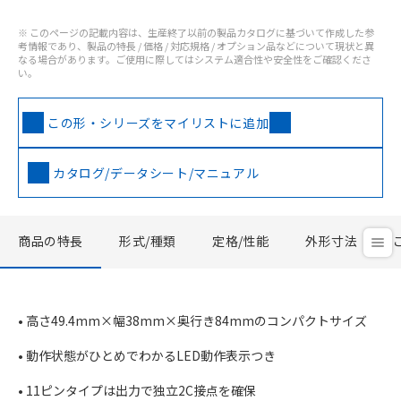
※ このページの記載内容は、生産終了以前の製品カタログに基づいて作成した参
考情報であり、製品の特長 / 価格 / 対応規格 / オプション品などについて現状と異
なる場合があります。ご使用に際してはシステム適合性や安全性をご確認くださ
い。
この形・シリーズをマイリストに追加
カタログ/データシート/マニュアル
商品の特長
形式/種類
定格/性能
外形寸法
• 高さ49.4mm×幅38mm×奥行き84mmのコンパクトサイズ
• 動作状態がひとめでわかるLED動作表示つき
• 11ピンタイプは出力で独立2C接点を確保