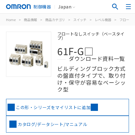
制御機器
Japan
Home
>
商品情報
>
商品カテゴリ
>
スイッチ
>
レベル機器
>
フロート
フロートなしスイッチ（ベースタイ
プ）
61F-G□
ダウンロード資料一覧
ビルディングブロック方式
の盤直付タイプで、取り付
け・保守が容易なベーシッ
ク型
この形・シリーズをマイリストに追加
カタログ/データシート/マニュアル