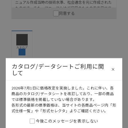
ニュアル作成当時の技術水準、社会通念を元に作成された
ものです。また、マニュアルはご使用のための参考用です
同意する
ので、ご使用にあたっての安全性については十分にご配慮
ください。以下の内容をご承諾の上、ご利用ください。
お客様が本製品を人命や財産に重大な危険を及ぼすよ
うな用途に使用される場合には、システム全体として
危険を知らせたり、冗長設計により必要な安全性を確
保できるよう設計されていること、および本製品が全
カタログ
体の中で意図した用途に対して適切に配電・設置され
ていることを、必ず事前に確認してください。
カタログ/データシートご利用に関
カタログ/マニュアルに記載されているアプリケーショ
して
ン事例は参考用ですので、ご採用に際しては機器・装
日本語
English
置の機能や安全性をご確認のうえご使用ください。・
商品に接続される推奨機器等、現在では入手困難なも
2026年7月1日に価格改定を実施しました。これに伴い、各
のもそのまま記載しています。・誤字、脱字が含まれ
商品のカタログ/データシートを改訂しており、一部の商品
ている可能性がありますがご容赦ください。
では標準価格を掲載していない場合があります。
記載されているサービス内容や連絡先等は作成当時の
各形式の最新の標準価格は、当サイトの各商品ページ内「形
ものであり、変更・改定させていただいている可能性
式仕様一覧」や「形式セレクタ」よりご確認ください。
があります。改めて当サイトの掲載内容をご確認のう
今後このメッセージを表示しない
え、ご用命下さいますようお願いいたします。