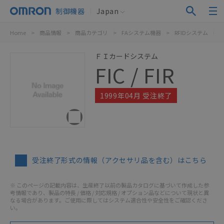
制御機器
Japan
Home
>
商品情報
>
商品カテゴリ
>
FAシステム機器
>
RFIDシステム
>
F
ＦＩカードシステム
FIC / FIR
1999年04月 受注終了
受注終了形式の情報（アクセサリ品を含む）はこちら
※ このページの記載内容は、生産終了以前の製品カタログに基づいて作成した参
考情報であり、製品の特長 / 価格 / 対応規格 / オプション品などについて現状と異
なる場合があります。ご使用に際してはシステム適合性や安全性をご確認くださ
い。