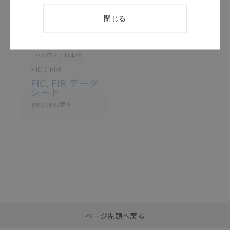
閉じる
このカタログを選択
カタログ
日本語
FIC / FIR
FIC, FIR データ
シート
1999/04/30
更新
選択したファイルを一
0
ページ先頭へ戻る
括ダウンロード