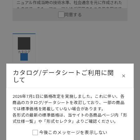
ニュアル作成当時の技術水準、社会通念を元に作成された
ものです。また、マニュアルはご使用のための参考用です
同意する
ので、ご使用にあたっての安全性については十分にご配慮
ください。以下の内容をご承諾の上、ご利用ください。
お客様が本製品を人命や財産に重大な危険を及ぼすよ
うな用途に使用される場合には、システム全体として
危険を知らせたり、冗長設計により必要な安全性を確
保できるよう設計されていること、および本製品が全
カタログ
体の中で意図した用途に対して適切に配電・設置され
ていることを、必ず事前に確認してください。
カタログ/データシートご利用に関
カタログ/マニュアルに記載されているアプリケーショ
して
ン事例は参考用ですので、ご採用に際しては機器・装
日本語
English
置の機能や安全性をご確認のうえご使用ください。・
商品に接続される推奨機器等、現在では入手困難なも
2026年7月1日に価格改定を実施しました。これに伴い、各
のもそのまま記載しています。・誤字、脱字が含まれ
商品のカタログ/データシートを改訂しており、一部の商品
ている可能性がありますがご容赦ください。
では標準価格を掲載していない場合があります。
記載されているサービス内容や連絡先等は作成当時の
各形式の最新の標準価格は、当サイトの各商品ページ内「形
ものであり、変更・改定させていただいている可能性
式仕様一覧」や「形式セレクタ」よりご確認ください。
があります。改めて当サイトの掲載内容をご確認のう
今後このメッセージを表示しない
え、ご用命下さいますようお願いいたします。