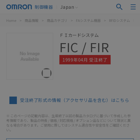
制御機器
Japan
Home
>
商品情報
>
商品カテゴリ
>
FAシステム機器
>
RFIDシステム
>
F
ＦＩカードシステム
FIC / FIR
1999年04月 受注終了
受注終了形式の情報（アクセサリ品を含む）はこちら
※ このページの記載内容は、生産終了以前の製品カタログに基づいて作成した参
考情報であり、製品の特長 / 価格 / 対応規格 / オプション品などについて現状と異
なる場合があります。ご使用に際してはシステム適合性や安全性をご確認くださ
い。