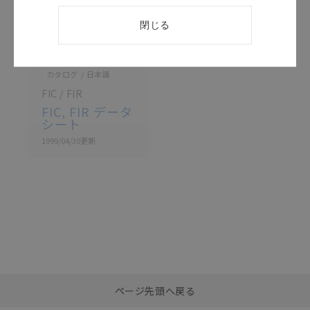
閉じる
このカタログを選択
カタログ
日本語
FIC / FIR
FIC, FIR データ
シート
1999/04/30
更新
選択したファイルを一
0
ページ先頭へ戻る
括ダウンロード