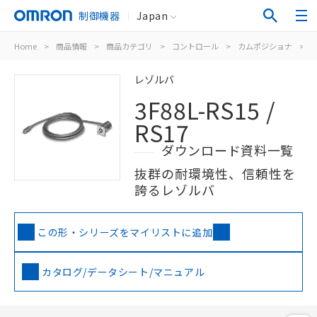
制御機器
Japan
Home
>
商品情報
>
商品カテゴリ
>
コントロール
>
カムポジショナ
>
3
レゾルバ
3F88L-RS15 /
RS17
ダウンロード資料一覧
抜群の耐環境性、信頼性を
誇るレゾルバ
この形・シリーズをマイリストに追加
カタログ/データシート/マニュアル