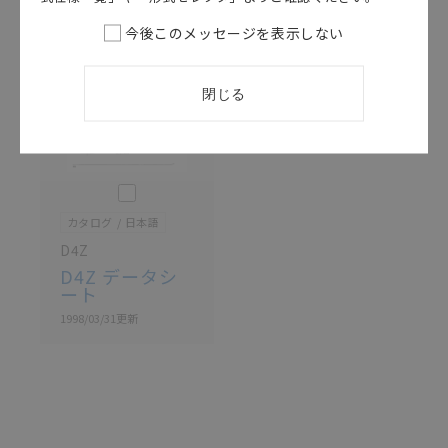
ている可能性がありますがご容赦ください。
今後このメッセージを表示しない
記載されているサービス内容や連絡先等は作成当時の
ものであり、変更・改定させていただいている可能性
があります。改めて当サイトの掲載内容をご確認のう
え、ご用命下さいますようお願いいたします。
閉じる
このカタログを選択
カタログ
日本語
D4Z
D4Z データシ
ート
1998/03/31
更新