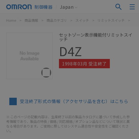
制御機器
Japan
Home
>
商品情報
>
商品カテゴリ
>
スイッチ
>
リミットスイッチ
>
D4
セットゾーン表示機能付リミットスイ
ッチ
D4Z
1998年03月 受注終了
受注終了形式の情報（アクセサリ品を含む）はこちら
※ このページの記載内容は、生産終了以前の製品カタログに基づいて作成した参
考情報であり、製品の特長 / 価格 / 対応規格 / オプション品などについて現状と異
なる場合があります。ご使用に際してはシステム適合性や安全性をご確認くださ
い。