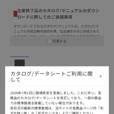
生産終了品のカタログ/マニュアルのダウン
ロードに際してのご承諾事項
ダウンロードされるカタログ/マニュアルは、カタログ/マ
ニュアル作成当時の技術水準、社会通念を元に作成された
ものです。また、マニュアルはご使用のための参考用です
同意する
ので、ご使用にあたっての安全性については十分にご配慮
ください。以下の内容をご承諾の上、ご利用ください。
お客様が本製品を人命や財産に重大な危険を及ぼすよ
うな用途に使用される場合には、システム全体として
危険を知らせたり、冗長設計により必要な安全性を確
保できるよう設計されていること、および本製品が全
カタログ/データシートご利用に関
カタログ
体の中で意図した用途に対して適切に配電・設置され
して
ていることを、必ず事前に確認してください。
カタログ/マニュアルに記載されているアプリケーショ
2026年7月1日に価格改定を実施しました。これに伴い、各
ン事例は参考用ですので、ご採用に際しては機器・装
日本語
English
商品のカタログ/データシートを改訂しており、一部の商品
置の機能や安全性をご確認のうえご使用ください。・
では標準価格を掲載していない場合があります。
商品に接続される推奨機器等、現在では入手困難なも
各形式の最新の標準価格は、当サイトの各商品ページ内「形
のもそのまま記載しています。・誤字、脱字が含まれ
式仕様一覧」や「形式セレクタ」よりご確認ください。