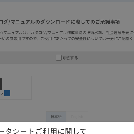
ログ/マニュアルのダウンロードに際してのご承諾事項
グ/マニュアルは、カタログ/マニュアル作成当時の技術水準、社会通念を元に
ための参考用ですので、ご使用にあたっての安全性については十分にご配慮く
財産に重大な危険を及ぼすような用途に使用される場合には、システム全体
同意する
性を確保できるよう設計されていること、および本製品が全体の中で意図し
必ず事前に確認してください。
記載されているアプリケーション事例は参考用ですので、ご採用に際しては機
さい。・商品に接続される推奨機器等、現在では入手困難なものもそのまま
がありますがご容赦ください。
ル
内容や連絡先等は作成当時のものであり、変更・改定させていただいている
認のうえ、ご用命下さいますようお願いいたします。
日本語
English
データシートご利用に関して