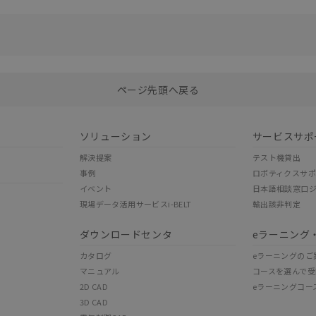
選択したファイルを一括ダウンロード
0
選択可能容量：
0.0
MB /
100
MB
ページ先頭へ戻る
ソリューション
サービスサポ
解決提案
テスト機貸出
事例
ロボティクスサ
イベント
日本語相談窓口
現場データ活用サービスi-BELT
輸出該非判定
ダウンロードセンタ
eラーニング
カタログ
eラーニングのご
マニュアル
コースを選んで受
2D CAD
eラーニングコー
3D CAD