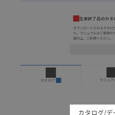
生産終了品のカタ
ダウンロードされるカタロ
た、マニュアルはご使用の
諾の上、ご利用ください。
お客様が本製品を人命や
長設計により必要な安全
設置されていることを、
カタログ/マニュアルに
ご確認のうえご使用くだ
字が含まれている可能性
マニュア
カタログ
記載されているサービス
サイトの掲載内容をご確
カタログ/