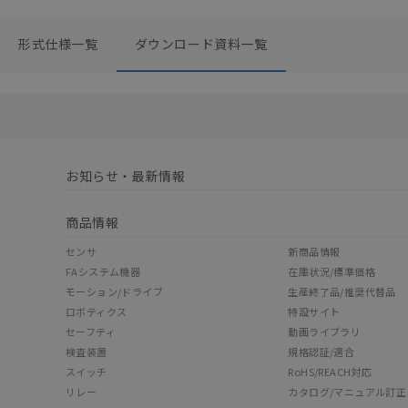
形式仕様一覧
ダウンロード資料一覧
お知らせ・最新情報
商品情報
センサ
新商品情報
FAシステム機器
在庫状況/標準価格
モーション/ドライブ
生産終了品/推奨代替品
ロボティクス
特設サイト
セーフティ
動画ライブラリ
検査装置
規格認証/適合
スイッチ
RoHS/REACH対応
リレー
カタログ/マニュアル訂正