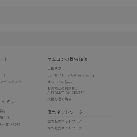
リセット
ート
オムロンの提供価値
目指す姿
ポート
コンセプト「i-Automation!」
ジャパンデスク
オムロンの強み
お客様との共創拠点
AUTOMATION CENTER
技術を磨く現場
・セミナ
案内
販売ネットワーク
講する
国内販売ネットワーク
ス一覧（PDF）
海外販売ネットワーク