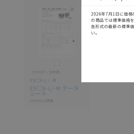
2026年7月1日に
の商品では標準価格
各形式の最新の標準
い。
このカタログを選択
カタログ
日本語
E5□X-L / -M
E5□X-L/-M データ
シート
2003/03/31
更新