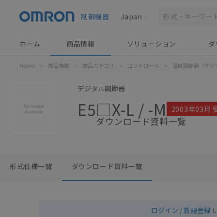
制御機器
Japan
ホーム
商品情報
ソリューション
ダ
Home
>
商品情報
>
商品カテゴリ
>
コントロール
>
温度調節器（デジ
デジタル調節器
E5□X-L / -M
2003年03月
ダウンロード資料一覧
形式仕様一覧
ダウンロード資料一覧
ログイン / 新規登録