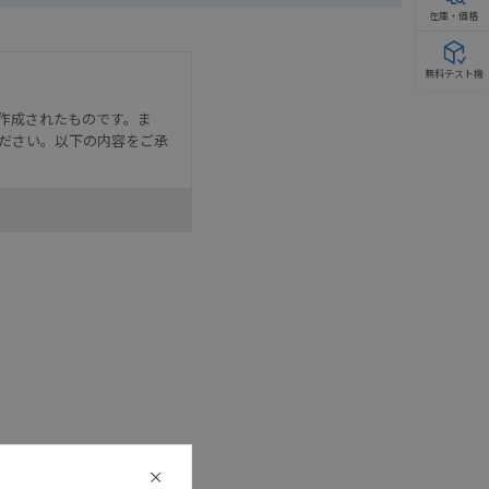
在庫・価格
無料テスト機
作成されたものです。ま
ださい。以下の内容をご承
として危険を知らせたり、冗
た用途に対して適切に配電・
器・装置の機能や安全性を
記載しています。・誤字、脱
可能性があります。改めて当