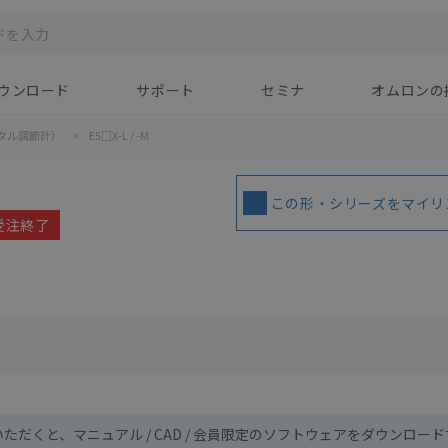
ウンロード
サポート
セミナ
オムロンの
タル調節計）
>
E5□X-L / -M
この形・シリーズをマイリ
 受注終了
いただくと、マニュアル / CAD / 会員限定のソフトウェアをダウンロー