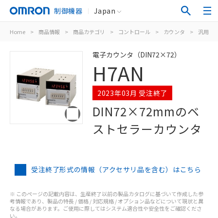
制御機器
Japan
Home
>
商品情報
>
商品カテゴリ
>
コントロール
>
カウンタ
>
汎用電
電子カウンタ（DIN72×72）
H7AN
2023年03月 受注終了
DIN72×72mmのベ
ストセラーカウンタ
受注終了形式の情報（アクセサリ品を含む）はこちら
※ このページの記載内容は、生産終了以前の製品カタログに基づいて作成した参
考情報であり、製品の特長 / 価格 / 対応規格 / オプション品などについて現状と異
なる場合があります。ご使用に際してはシステム適合性や安全性をご確認くださ
い。