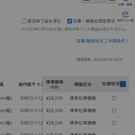
在庫・価格
受注終了品を含む
在庫・価格を固定表示
無料テスト機
※2025年3月31日以前に受注が終了した商品は含まれません。
在庫/販売状況 ご利用条件
情報更新 :
2026/08/06 00:00
標準価格
在庫状況
幅
操作面サイズ
電源電圧
機種区分
（税抜）
m(幅)
DIN72×72
¥28,500
AC100～240V(AC)
標準在庫機種
〇
週間タイマ
m(幅)
DIN72×72
¥28,500
DC24V(DC)
標準在庫機種
〇
週間タイマ
m(幅)
DIN72×72
¥28,500
AC100～240V(AC)
標準在庫機種
〇
週間タイマ