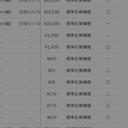
m(幅)
DIN72×72
¥28,500
DC24V(DC)
標準在庫機種
△
週間タイマ
m(幅)
DIN72×72
¥28,500
AC100～240V(AC)
標準在庫機種
〇
週間タイマ
m(幅)
DIN72×72
¥28,500
AC100～240V(AC)
標準在庫機種
－
週間タイマ
-
-
¥1,090
-
標準在庫機種
－
-
-
¥1,420
-
標準在庫機種
〇
-
-
¥605
-
標準在庫機種
－
-
-
¥93
-
標準在庫機種
△
-
-
¥58
-
標準在庫機種
〇
を提供させていただ
-
-
¥175
-
標準在庫機種
△
をご了承ください。
基づき作成されるも
-
-
¥775
-
標準在庫機種
〇
ことをご了承くださ
-
-
¥420
-
標準在庫機種
〇
ン制御機器販売店・