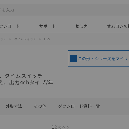
ウンロード
サポート
セミナ
オムロンの
イッチ
>
タイムスイッチ
>
H5S
この形・シリーズをマイリ
、タイムスイッチ
え、出力4chタイプ/年
外形寸法
その他
ダウンロード資料一覧
1
2
次へ