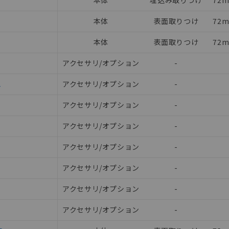
D
本体
埋込み取りつけ
72m
本体
表面取りつけ
72m
本体
表面取りつけ
72m
アクセサリ/オプション
-
2
アクセサリ/オプション
-
アクセサリ/オプション
-
アクセサリ/オプション
-
みいただき、同意のうえご利用ください。
アクセサリ/オプション
-
、当社制御機器事業取扱商品の当社在庫状況および標準価格(税抜)
アクセサリ/オプション
-
事業取扱商品の中には、本サービスの対象外となる商品もあること
び標準価格照会結果は、記載している更新日時点での社内データに
アクセサリ/オプション
-
覧された時点での実際の在庫および標準価格とは異なる場合がある
上の在庫あり
アクセサリ/オプション
-
況および標準価格はお客様のお取引先、またはお客様担当のオムロ
ご相談ください。
は満たないが在庫あり