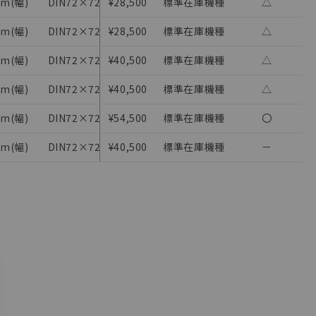
m(幅)
DIN72×72
¥28,500
DC24V(DC)
標準在庫機種
△
週間タイマ
さい。
ないようお願いしま
のオムロン制御
m(幅)
DIN72×72
¥28,500
DC24V(DC)
標準在庫機種
△
週間タイマ
バーズにご登録され
m(幅)
DIN72×72
¥40,500
AC100～240V(AC)
標準在庫機種
週間タイマ動作;週間
△
び当社の共同利用者
m(幅)
DIN72×72
¥40,500
DC24V(DC)
標準在庫機種
週間タイマ動作;週間
△
ることをご了承くだ
m(幅)
DIN72×72
¥54,500
AC100～240V(AC)
標準在庫機種
〇
範囲」に記載されて
m(幅)
DIN72×72
¥40,500
AC100～240V(AC)
標準在庫機種
週間タイマ動作;週間
－