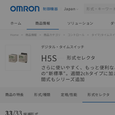
制御機器
Japan
ホーム
商品情報
ソリューション
ダ
Home
>
商品情報
>
商品カテゴリ
>
コントロール
>
タイマ/タイムス
デジタル・タイムスイッチ
H5S
形式セレクタ
さらに使いやすく、もっと便利な
の“新標準”。週間2chタイプに加
間式もシリーズ追加
商品の特長
形式/種類
定格/性能
形式セレクタ
33
/
33
候補形式