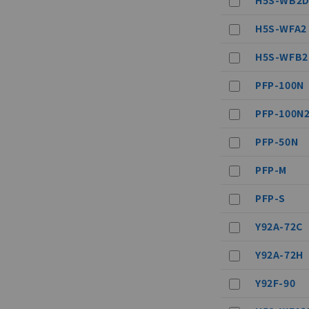
H5S-WB2
H5S-WFA2
H5S-WFB2
PFP-100N
PFP-100N
ご利用条件
PFP-50N
PFP-M
以下の条件をお読
PFP-S
本サービスは
くものです。
記
説明
Y92A-72C
当社制御機器
号
在庫状況およ
Y92A-72H
のであり、閲
○
一定数以
い。
Y92F-90
正式な納期状
当社販売員に
△
一定数に