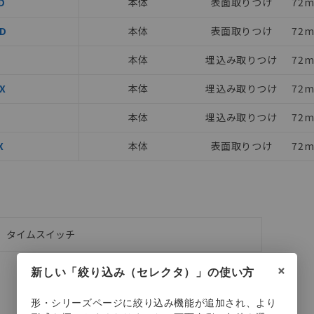
D
本体
表面取りつけ
72m
機器販売店や当社販売拠点は「
販売ネットワーク
」をご確認くだ
び標準価格結果を当社の事前の承諾なく第三者に漏洩または開示し
(最新の在庫状況については、お客様のお取引先、またはお客様担当
D
本体
表面取りつけ
72m
店・当社販売員にご確認ください)
能（部品リスト作成サービス）をご利用いただくには、I-Webメン
本体
埋込み取りつけ
72m
あります。
機種、また在庫状況の情報を公開していない機種
ェブサイト上で当社にご登録された部品リストについて、当社およ
-X
本体
埋込み取りつけ
72m
品・サービスに関するお客様との取引・商談に必要な範囲で利用す
本体
埋込み取りつけ
72m
利用者とは、
"個人情報の共同利用に関して"
の「1.共同利用者の
します。
X
本体
表面取りつけ
72m
タイムスイッチ
タイムスイッチ
×
新しい「絞り込み（セレクタ）」の使い方