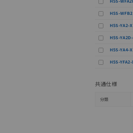
H5S-WFA2
オムロン制御
在庫状況およ
－
在庫なし
H5S-WFB2
す。
機器販売
マイパーツ機
H5S-YA2-X
ている必要が
空
受注生産
お客様が当ウ
H5S-YA2D
白
が、当社の製
さい。
H5S-YA4-X
※当社の共同
いる法人を指
H5S-YFA2-
共通仕様
分類
分類