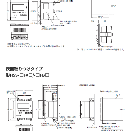
表面取りつけタイプ
形H5S-□FA□/-□FB□