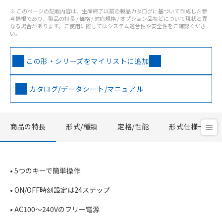
※ このページの記載内容は、生産終了以前の製品カタログに基づいて作成した参
考情報であり、製品の特長 / 価格 / 対応規格 / オプション品などについて現状と異
なる場合があります。ご使用に際してはシステム適合性や安全性をご確認くださ
い。
この形・シリーズをマイリストに追加
カタログ/データシート/マニュアル
商品の特長
形式/種類
定格/性能
形式仕様一覧
• 5つのキーで簡単操作
• ON/OFF時刻設定は24ステップ
• AC100～240Vのフリー電源