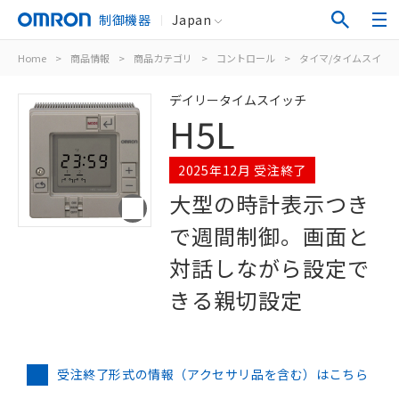
制御機器
Japan
Home
>
商品情報
>
商品カテゴリ
>
コントロール
>
タイマ/タイムスイッ
デイリータイムスイッチ
H5L
2025年12月 受注終了
大型の時計表示つき
で週間制御。画面と
対話しながら設定で
きる親切設定
受注終了形式の情報（アクセサリ品を含む）はこちら