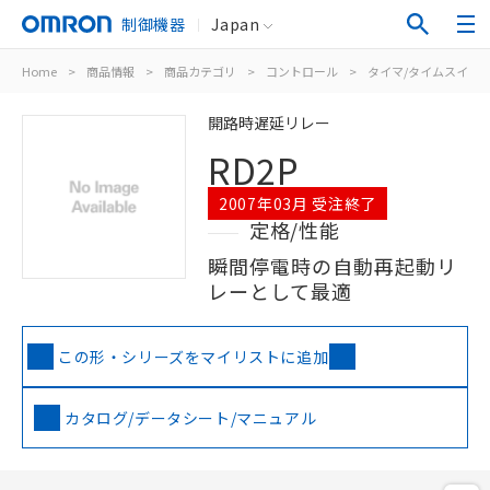
制御機器
Japan
Home
>
商品情報
>
商品カテゴリ
>
コントロール
>
タイマ/タイムスイッ
開路時遅延リレー
RD2P
2007年03月 受注終了
定格/性能
瞬間停電時の自動再起動リ
レーとして最適
この形・シリーズをマイリストに追加
カタログ/データシート/マニュアル