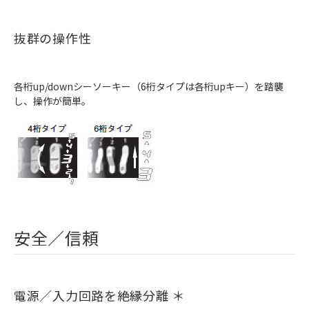
抜群の操作性
各桁up/downシーソーキー（6桁タイプは各桁upキー）を踏襲
し、操作が簡単。
安全／信頼
電源／入力回路を絶縁分離 ＊