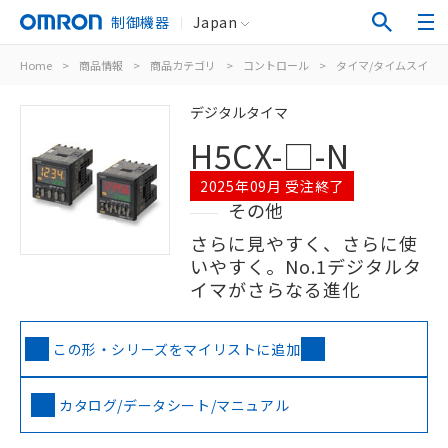
制御機器
Japan
Home
>
商品情報
>
商品カテゴリ
>
コントロール
>
タイマ/タイムスイッ
デジタルタイマ
H5CX-□-N
2025年09月 受注終了
その他
さらに見やすく、さらに使
いやすく。No.1デジタルタ
イマがさらなる進化
この形・シリーズをマイリストに追加
カタログ/データシート/マニュアル