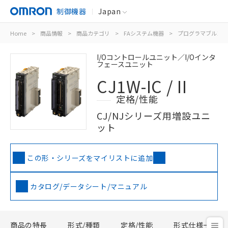
制御機器
Japan
Home
>
商品情報
>
商品カテゴリ
>
FAシステム機器
>
プログラマブルコン
I/Oコントロールユニット／I/Oインタ
フェースユニット
CJ1W-IC / II
定格/性能
CJ/NJシリーズ用増設ユニ
ット
この形・シリーズをマイリストに追加
カタログ/データシート/マニュアル
商品の特長
形式/種類
定格/性能
形式仕様一覧