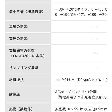
ー30～+20℃タイプ、0～+50℃タ
最小目盛（標準目盛）
0～+100℃タイプ、+100～+200
温度の影響
---
電圧の影響
---
電磁妨害の影響
---
（EN61326-1による）
サンプリング周期
---
絶縁抵抗
100MΩ以上（DC500Vメガにて）
AC2810V 50/60Hz 1分間
耐電圧
（導電部端子と非充電金属部間、
振動（誤動作）
振動数10～55Hz 複振幅0.5mm X