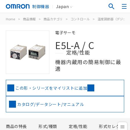
制御機器
Japan
Home
>
商品情報
>
商品カテゴリ
>
コントロール
>
温度調節器（デジタル
電子サーモ
E5L-A / C
定格/性能
機器内蔵用の簡易制御に最
適
この形・シリーズをマイリストに追加
カタログ/データシート/マニュアル
商品の特長
形式/種類
定格/性能
形式セレクタ