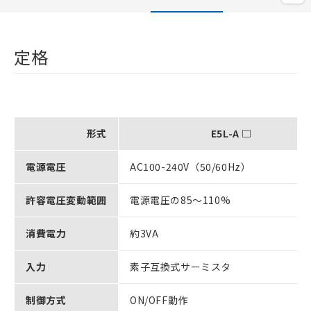
定格
形式
E5L-A □
電源電圧
AC100-240V（50/60Hz）
許容電圧変動範囲
電源電圧の85～110%
消費電力
約3VA
入力
素子互換式サーミスタ
制御方式
ON/OFF動作