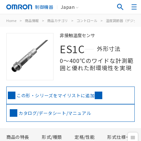
制御機器
Japan
Home
>
商品情報
>
商品カテゴリ
>
コントロール
>
温度調節器（デジタル
非接触温度センサ
ES1C
外形寸法
0～400℃のワイドな計測範
囲と優れた耐環境性を実現
この形・シリーズをマイリストに追加
カタログ/データシート/マニュアル
商品の特長
形式/種類
定格/性能
形式仕様一覧