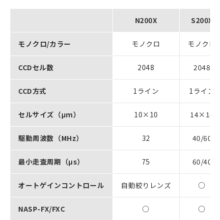
N200X
S200X
モノクロ/カラー
モノクロ
モノクロ
CCDセル数
2048
2048
CCD方式
1ライン
1ライン
セルサイズ（μｍ）
10×10
14×14
駆動周波数（MHz）
32
40/60
最小走査周期（μs）
75
60/40
オートゲインコントロール
自動絞りレンズ
○
NASP-FX/FXC
○
○