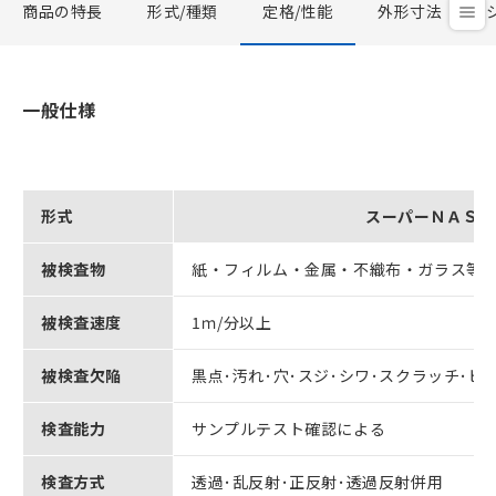
商品の特長
形式/種類
定格/性能
外形寸法
一般仕様
形式
スーパーＮＡＳＰ
被検査物
紙・フィルム・金属・不織布・ガラス等
被検査速度
1ｍ/分以上
被検査欠陥
黒点･汚れ･穴･スジ･シワ･スクラッチ･ピ
検査能力
サンプルテスト確認による
検査方式
透過･乱反射･正反射･透過反射併用