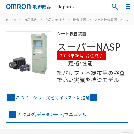
制御機器
Japan
Home
>
商品情報
>
商品カテゴリ
>
検査装置
>
シート検査装置
>
スーパ
シート検査装置
スーパーNASP
2018年06月 受注終了
定格/性能
紙パルプ・不織布等の検査
で高い実績を持つモデル
この形・シリーズをマイリストに追加
カタログ/データシート/マニュアル