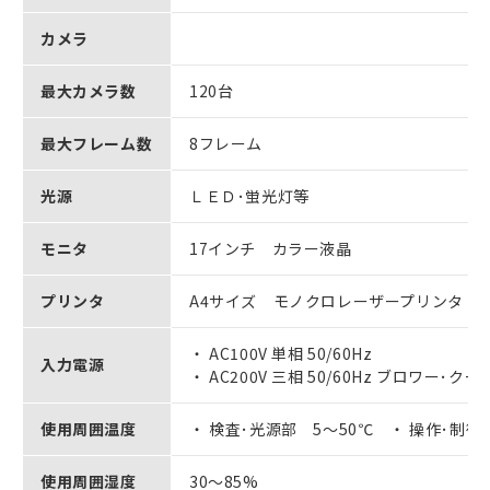
カメラ
最大カメラ数
120台
最大フレーム数
8フレーム
光源
ＬＥＤ･蛍光灯等
モニタ
17インチ カラー液晶
プリンタ
A4サイズ モノクロレーザープリンタ
・ AC100V 単相 50/60Hz
入力電源
・ AC200V 三相 50/60Hz ブロワー･ク
使用周囲温度
・ 検査･光源部 5～50℃ ・ 操作･制御
使用周囲湿度
30～85%