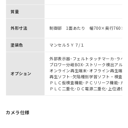
質量
外形寸法
制御部 1面あたり 幅700×奥行760×高
塗装色
マンセル５Ｙ７/１
外部表示器･フェルトタッチマーカ･ラベル
ブロワー分岐BOX･ストリーク検出アルゴ
オンライン再生端末･オフライン再生端末
オプション
再生ソフト･欠陥種別学習ソフト・検査シ
ＰＬＣ仮検査機能･ＰＣリリーフ機能･カ
ＰＬＣ二重化･ＤＣ電源二重化･上位通信
カメラ仕様