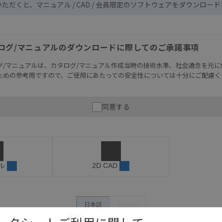
いただくと、マニュアル / CAD / 会員限定のソフトウェアをダウンロー
ログ/マニュアルのダウンロードに際してのご承諾事項
グ/マニュアルは、カタログ/マニュアル作成当時の技術水準、社会通念を元に
ための参考用ですので、ご使用にあたっての安全性については十分にご配慮く
財産に重大な危険を及ぼすような用途に使用される場合には、システム全体
同意する
性を確保できるよう設計されていること、および本製品が全体の中で意図し
必ず事前に確認してください。
記載されているアプリケーション事例は参考用ですので、ご採用に際しては機
さい。・商品に接続される推奨機器等、現在では入手困難なものもそのまま
がありますがご容赦ください。
ル
2D CAD
内容や連絡先等は作成当時のものであり、変更・改定させていただいている
認のうえ、ご用命下さいますようお願いいたします。
日本語
English