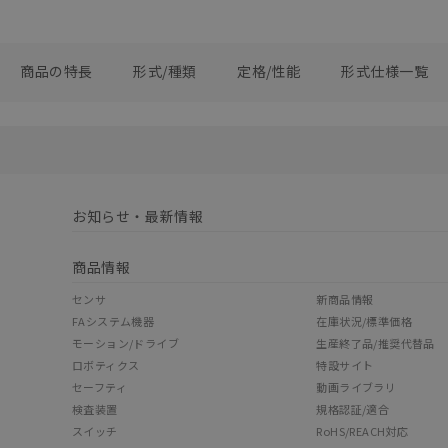
商品の特長
形式/種類
定格/性能
形式仕様一覧
お知らせ・最新情報
商品情報
センサ
新商品情報
FAシステム機器
在庫状況/標準価格
モーション/ドライブ
生産終了品/推奨代替品
ロボティクス
特設サイト
セーフティ
動画ライブラリ
検査装置
規格認証/適合
スイッチ
RoHS/REACH対応