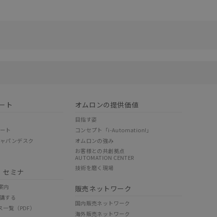
リセット
ート
オムロンの提供価値
目指す姿
ポート
コンセプト「i-Automation!」
ジャパンデスク
オムロンの強み
お客様との共創拠点
AUTOMATION CENTER
技術を磨く現場
・セミナ
案内
販売ネットワーク
講する
国内販売ネットワーク
ス一覧（PDF）
海外販売ネットワーク