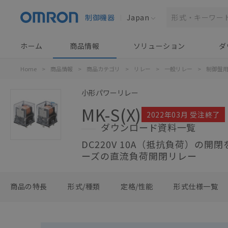
制御機器
Japan
ホーム
商品情報
ソリューション
ダ
Home
>
商品情報
>
商品カテゴリ
>
リレー
>
一般リレー
>
制御盤
小形パワーリレー
MK-S(X)
2022年03月 受注終了
ダウンロード資料一覧
DC220V 10A（抵抗負荷）の開
ーズの直流負荷開閉リレー
商品の特長
形式/種類
定格/性能
形式仕様一覧