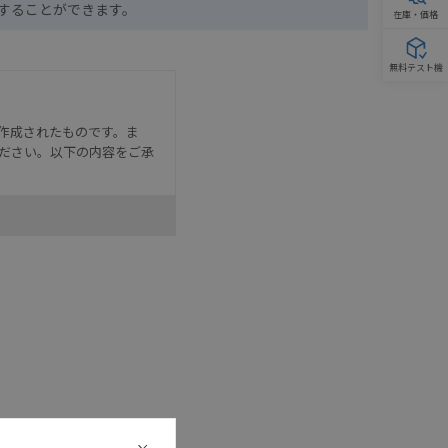
ドすることができます。
在庫・価格
無料テスト機
作成されたものです。ま
ださい。以下の内容をご承
として危険を知らせたり、冗
た用途に対して適切に配電・
器・装置の機能や安全性を
記載しています。・誤字、脱
可能性があります。改めて当