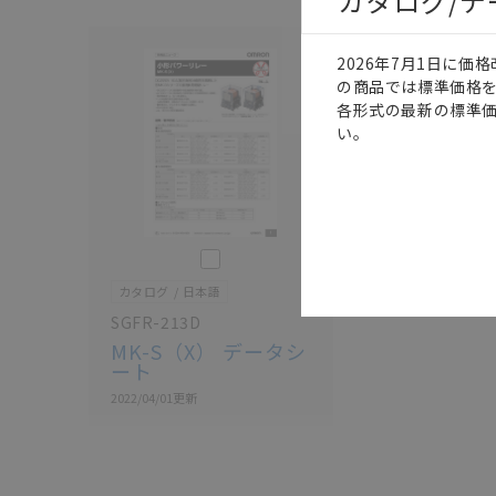
カタログ/
2026年7月1日に
の商品では標準価格
各形式の最新の標準
い。
このカタログを選択
カタログ
日本語
SGFR-213D
MK-S（X） データシ
ート
2022/04/01
更新