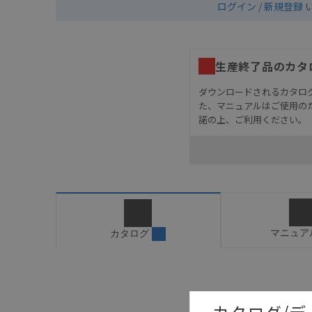
ログイン / 新規登録
生産終了品のカタ
ダウンロードされるカタロ
た、マニュアルはご使用の
諾の上、ご利用ください。
お客様が本製品を人命や
長設計により必要な安全
設置されていることを、
カタログ/マニュアルに
ご確認のうえご使用くだ
字が含まれている可能性
マニュア
カタログ
記載されているサービス
サイトの掲載内容をご確