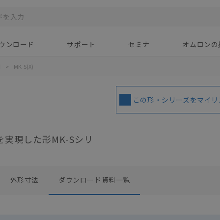
ウンロード
サポート
セミナ
オムロンの
用
>
MK-S(X)
この形・シリーズをマイリ
閉を実現した形MK-Sシリ
外形寸法
ダウンロード資料一覧