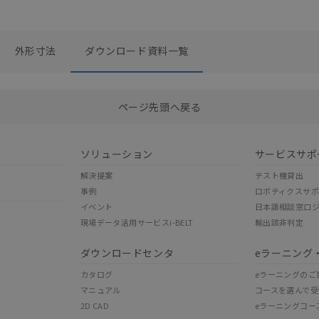
外形寸法
ダウンロード資料一覧
選択したファイルを一括ダウンロード
0
選択可能容量：
0.0
MB /
100
MB
ページ先頭へ戻る
ソリューション
サービスサポ
解決提案
テスト機貸出
事例
ロボティクスサ
イベント
日本語相談窓口
現場データ活用サービスi-BELT
輸出該非判定
ダウンロードセンタ
eラーニング
カタログ
eラーニングのご
マニュアル
コースを選んで受
2D CAD
eラーニングコー