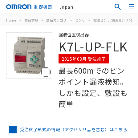
制御機器
Japan
Home
>
商品情報
>
商品カテゴリ
>
センサ
>
振動センサ/漏液センサ/その
漏液位置検出器
K7L-UP-FLK
2015年03月 受注終了
最長600mでのピン
ポイント漏液検知。
しかも設定、敷設も
簡単
受注終了形式の情報（アクセサリ品を含む）はこちら