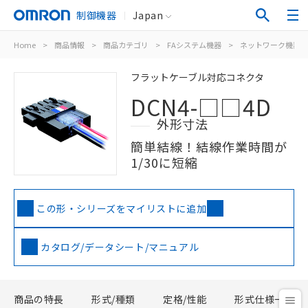
制御機器
Japan
Home
>
商品情報
>
商品カテゴリ
>
FAシステム機器
>
ネットワーク機器
フラットケーブル対応コネクタ
DCN4-□□4D
外形寸法
簡単結線！結線作業時間が
1/30に短縮
この形・シリーズをマイリストに追加
カタログ/データシート/マニュアル
商品の特長
形式/種類
定格/性能
形式仕様一覧