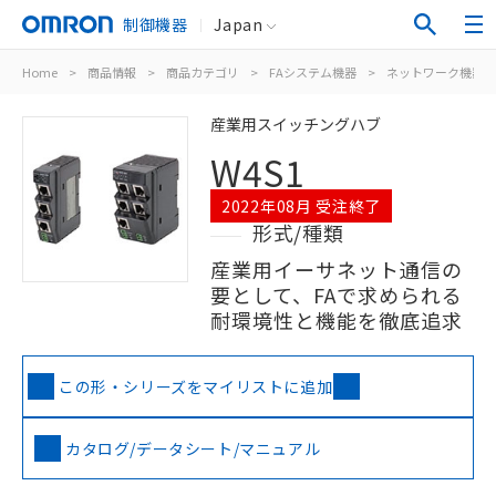
制御機器
Japan
Home
>
商品情報
>
商品カテゴリ
>
FAシステム機器
>
ネットワーク機器
産業用スイッチングハブ
W4S1
2022年08月 受注終了
形式/種類
産業用イーサネット通信の
要として、FAで求められる
耐環境性と機能を徹底追求
この形・シリーズをマイリストに追加
カタログ/データシート/マニュアル