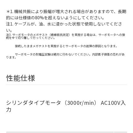
＊1. 機械共振により振幅が増大される場合がありますので、長期
的には仕様値の80%を超えないようにしてください。
注1. ケーブルが、油、水に浸かった状態で使用しないでくださ
い。
注3. サーボモータのメガテスト（絶縁抵抗測定）を実施する場合は、サーボモータへの接
続を全て切り離して行ってください。
接続したままメガテストを実施するとサーボモータの故障の原因となります。
サーボモータの耐電圧試験は絶対に行わないでください。内部素子損傷の恐れがあ
ります。
性能仕様
シリンダタイプモータ（3000r/min） AC100V入
力