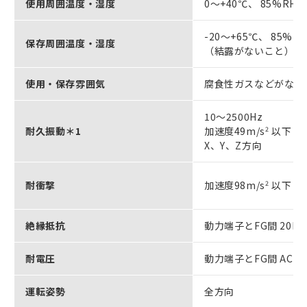
使用周囲温度・湿度
0～+40℃、 85%R
-20～+65℃、 85%R
保存周囲温度・湿度
（結露がないこと）
使用・保存雰囲気
腐食性ガスなどがない
10～2500Hz
耐久振動＊1
加速度49m/s
2
以下
X、Y、Z方向
耐衝撃
加速度98m/s
2
以下 X
絶縁抵抗
動力端子とFG間 20M
耐電圧
動力端子とFG間 AC1500
運転姿勢
全方向