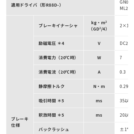
GN01H
適用ドライバ（形R88D-）
ML2
kg・m
2
ブレーキイナーシャ
2×10
-
（GD
2
/4）
励磁電圧 ＊4
V
DC24
消費電力（20℃時）
W
7
消費電流（20℃時）
A
0.3
静摩擦トルク
N・m
0.29
吸引時間 ＊5
ms
35以下
釈放時間 ＊5
ms
20以下
ブレーキ
仕様
バックラッシュ
±1°