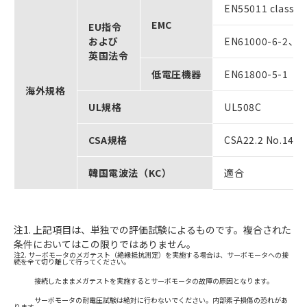
EN55011 classA 
EMC
EU指令
および
EN61000-6-2、IEC
英国法令
低電圧機器
EN61800-5-1
海外規格
UL規格
UL508C
CSA規格
CSA22.2 No.14
韓国電波法（KC）
適合
注1. 上記項目は、単独での評価試験によるものです。複合された
条件においてはこの限りではありません。
注2. サーボモータのメガテスト（絶縁抵抗測定）を実施する場合は、サーボモータへの接
続を全て切り離して行ってください。
接続したままメガテストを実施するとサーボモータの故障の原因となります。
サーボモータの耐電圧試験は絶対に行わないでください。内部素子損傷の恐れがあ
ります。