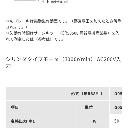
＊4. ブレーキは無励磁作動型です。（励磁電圧を加えたとき解除
されます。）
＊5. 動作時間はサージキラー（CR50500 岡谷電機産業製）を入
れて測定した値（参考値）です。
シリンダタイプモータ（3000r/min） AC200V入
力
形式（形R88M-）
G0503
項目
単位
G0503
定格出力 ＊1
W
50