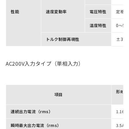
性能
速度変動率
電圧特性
定格電
温度特性
0～5
トルク制御再現性
±3%
AC200V入力タイプ（単相入力）
形R88
項目
連続出力電流（rms）
1.16A
瞬時最大出力電流（rms）
3.5A