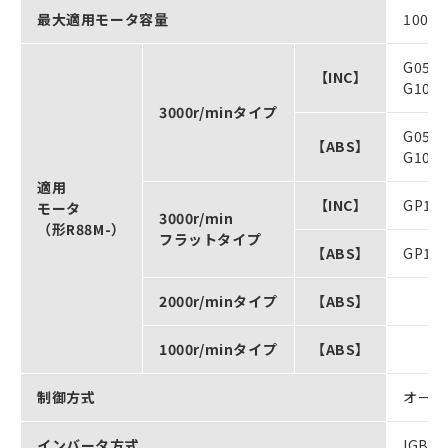
最大適用モータ容量
100W
G050
【INC】
G100
3000r/minタイプ
G050
【ABS】
G100
適用
【INC】
GP10
モータ
3000r/min
（形R88M-）
フラットタイプ
【ABS】
GP10
2000r/minタイプ
【ABS】
1000r/minタイプ
【ABS】
制御方式
オール
インバータ方式
IGB