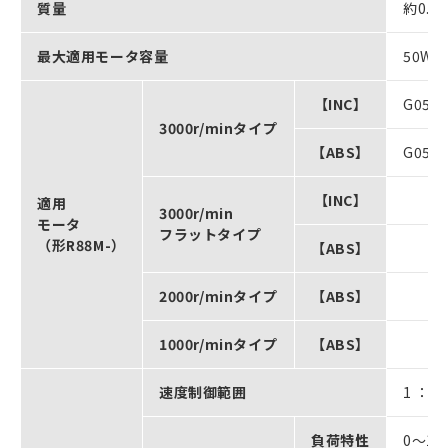
質量
約0.8k
最大適用モータ容量
50W
【INC】
G050
3000r/minタイプ
【ABS】
G050
【INC】
適用
3000r/min
モータ
フラットタイプ
（形R88M-）
【ABS】
2000r/minタイプ
【ABS】
1000r/minタイプ
【ABS】
速度制御範囲
1 ： 5
負荷特性
0～1