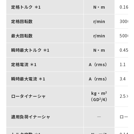
定格トルク ＊1
N・m
0.16
定格回転数
r/min
3000
最大回転数
r/min
5000
瞬時最大トルク ＊1
N・m
0.45
定格電流 ＊1
A（rms）
1.1
瞬時最大電流 ＊1
A（rms）
3.4
kg・m
2
ロータイナーシャ
2.5×1
（GD
2
/4）
適用負荷イナーシャ
―
ロータ