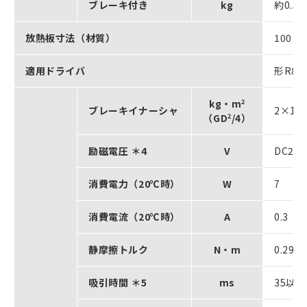
ブレーキ付き
kg
約0.5
放熱板寸法（材質）
100×
適用ドライバ
形R88D
kg・m
2
ブレーキイナーシャ
2×10
-
（GD
2
/4）
励磁電圧 ＊4
V
DC24
消費電力（20℃時）
W
7
消費電流（20℃時）
A
0.3
静摩擦トルク
N・m
0.29
吸引時間 ＊5
ms
35以下