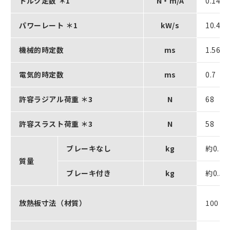
トルク定数 ＊1
N・m/A
0.14
パワーレート ＊1
kW/s
10.4
機械的時定数
ms
1.56
電気的時定数
ms
0.7
許容ラジアル荷重 ＊3
N
68
許容スラスト荷重 ＊3
N
58
ブレーキなし
kg
約0.3
質量
ブレーキ付き
kg
約0.5
放熱板寸法（材質）
100×