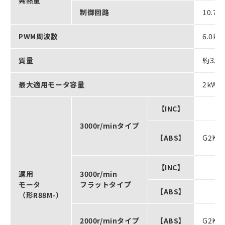
制御回路
10.7W
PWM周波数
6.0kH
質量
約3.2k
最大適用モータ容量
2kW
【INC】
3000r/minタイプ
【ABS】
G2K0
【INC】
適用
3000r/min
モータ
フラットタイプ
【ABS】
（形R88M-）
2000r/minタイプ
【ABS】
G2K0