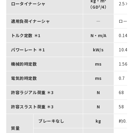
kg・m
ロータイナーシャ
2.5×1
（GD
2
/4）
適用負荷イナーシャ
―
ロータ
トルク定数 ＊1
N・m/A
0.14
パワーレート ＊1
kW/s
10.4
機械的時定数
ms
1.56
電気的時定数
ms
0.7
許容ラジアル荷重 ＊3
N
68
許容スラスト荷重 ＊3
N
58
ブレーキなし
kg
約0.3
質量