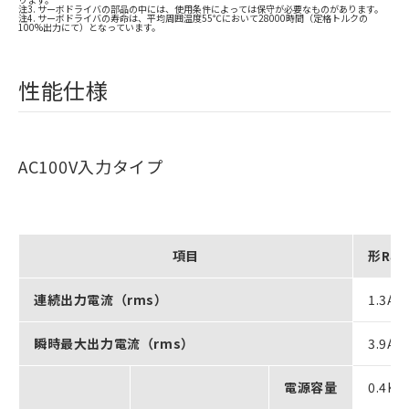
注3. サーボドライバの部品の中には、使用条件によっては保守が必要なものがあります。
注4. サーボドライバの寿命は、平均周囲温度55℃において28000時間（定格トルクの
100%出力にて）となっています。
性能仕様
AC100V入力タイプ
項目
形R88
連続出力電流（rms）
1.3A
瞬時最大出力電流（rms）
3.9A
電源容量
0.4KV