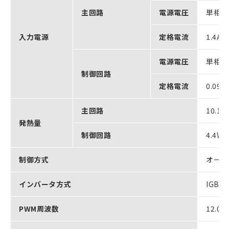
主回路
電源電圧
単相AC
入力電源
定格電流
1.4A
電源電圧
単相AC
制御回路
定格電流
0.09A
主回路
10.1W
発熱量
制御回路
4.4W
制御方式
オール
インバータ方式
IGB
PWM周波数
12.0k