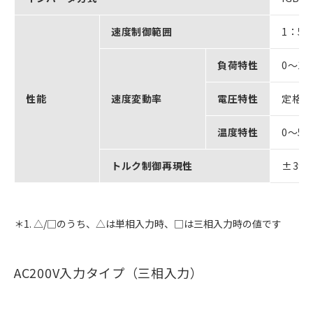
速度制御範囲
1：50
負荷特性
0～1
性能
速度変動率
電圧特性
定格電
温度特性
0～5
トルク制御再現性
±3%
＊1. △/□のうち、△は単相入力時、□は三相入力時の値です
AC200V入力タイプ（三相入力）