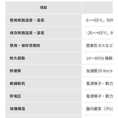
項目
使用周囲温度・湿度
0～+55℃、90
保存周囲温度・湿度
-20～+65℃、
使用・保存雰囲気
腐食性ガスなどが
耐久振動
10～60Hz 複振幅
耐衝撃
加速度19.6m/s
2
以
絶縁抵抗
電源端子・動力端子と
耐電圧
電源端子・動力端子とF
保護構造
盤内蔵型（IP10）