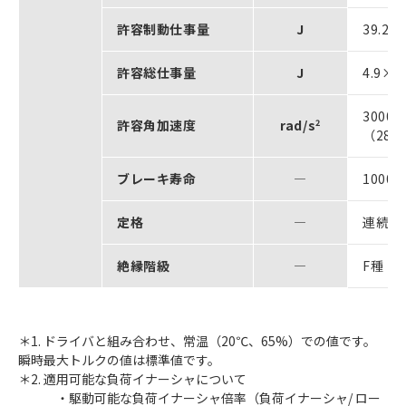
許容制動仕事量
J
39.2
許容総仕事量
J
4.9×1
3000
許容角加速度
rad/s
2
（28
ブレーキ寿命
―
1000
定格
―
連続
絶縁階級
―
F種
＊1. ドライバと組み合わせ、常温（20℃、65%）での値です。
瞬時最大トルクの値は標準値です。
＊2. 適用可能な負荷イナーシャについて
・駆動可能な負荷イナーシャ倍率（負荷イナーシャ/ ロー