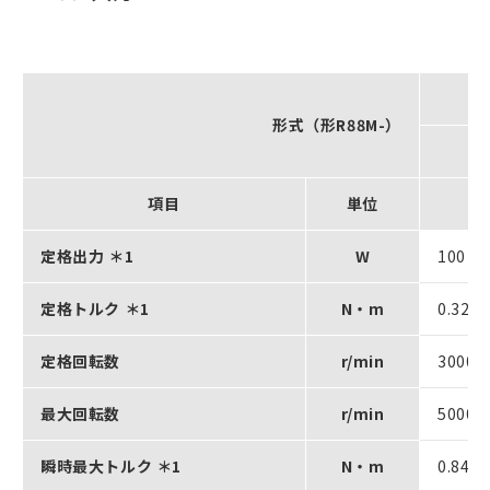
形式（形R88M-）
G
項目
単位
G
定格出力 ＊1
W
100
定格トルク ＊1
N・m
0.32
定格回転数
r/min
3000
最大回転数
r/min
5000
瞬時最大トルク ＊1
N・m
0.84