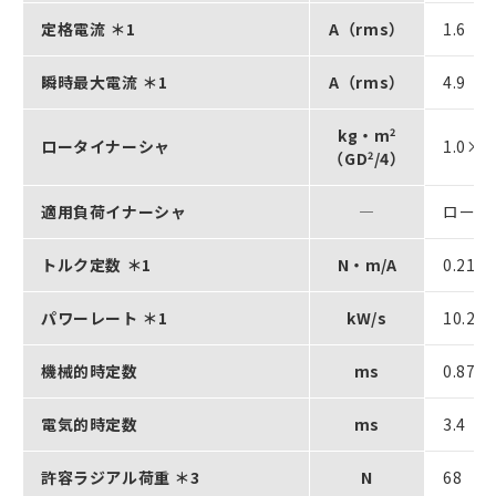
定格電流 ＊1
A（rms）
1.6
瞬時最大電流 ＊1
A（rms）
4.9
kg・m
2
ロータイナーシャ
1.0×1
（GD
2
/4）
適用負荷イナーシャ
―
ロータ
トルク定数 ＊1
N・m/A
0.21
パワーレート ＊1
kW/s
10.2
機械的時定数
ms
0.87
電気的時定数
ms
3.4
許容ラジアル荷重 ＊3
N
68