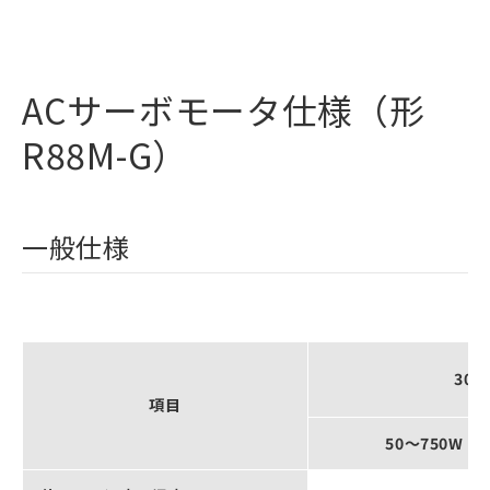
ACサーボモータ仕様（形
R88M-G）
一般仕様
300
項目
50～750W