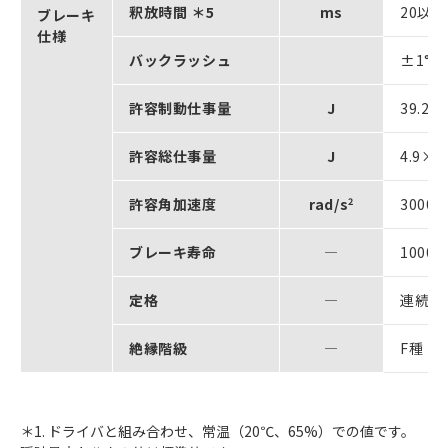
釈放時間 ＊5
ms
20以下
ブレーキ
仕様
バックラッシュ
±1°
許容制動仕事量
J
39.2
許容総仕事量
J
4.9×1
許容角加速度
rad/s
2
3000
ブレーキ寿命
―
1000
定格
―
連続
絶縁階級
―
F種
＊1. ドライバと組み合わせ、常温（20℃、65%）での値です。