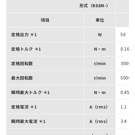
形式（R88M-）
項目
単位
定格出力 ＊1
W
50
定格トルク ＊1
N・m
0.16
定格回転数
r/min
3000
最大回転数
r/min
5000
瞬時最大トルク ＊1
N・m
0.45
定格電流 ＊1
A（rms）
1.1
瞬時最大電流 ＊1
A（rms）
3.4
2