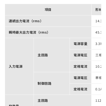
項目
形R88
連続出力電流（rms）
14.3A
瞬時最大出力電流（rms）
45.3A
電源容量
3.3KV
主回路
電源電圧
三相AC
入力電源
定格電流
10.2A
電源電圧
単相AC
制御回路
定格電流
0.1A
主回路
112.3
発熱量