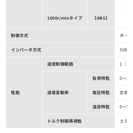
1000r/minタイプ
【ABS】
制御方式
オール
インバータ方式
IGB
速度制御範囲
1 ： 5
負荷特性
0～1
性能
速度変動率
電圧特性
定格電
温度特性
0～5
トルク制御再現性
±3%