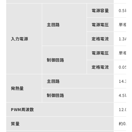
電源容量
0.5kV
主回路
電源電圧
単相AC
入力電源
定格電流
1.3A
電源電圧
単相AC
制御回路
定格電流
0.05A
主回路
14.3W
発熱量
制御回路
4.5W
PWM周波数
12.0k
質量
約0.8k