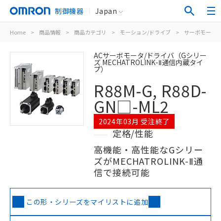
制御機器
Japan
Home
>
商品情報
>
商品カテゴリ
>
モーション/ドライブ
>
サーボモータ/
ACサーボモータ/ドライバ（Gシリー
ズ MECHATROLINK-Ⅱ通信内蔵タイ
プ）
R88M-G, R88D-
GN□-ML2
2024年03月 受注終了
定格/性能
高機能・高性能なGシリー
ズがMECHATROLINK-Ⅱ通
信で接続可能
この形・シリーズをマイリストに追加