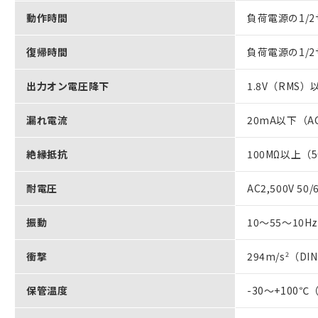
動作時間
負荷電源の1/2
復帰時間
負荷電源の1/2
出力オン電圧降下
1.8V（RMS）
漏れ電流
20mA以下（A
絶縁抵抗
100MΩ以上（
耐電圧
AC2,500V 50
振動
10～55～10
衝撃
294m/s
2
（DI
保管温度
-30～+10