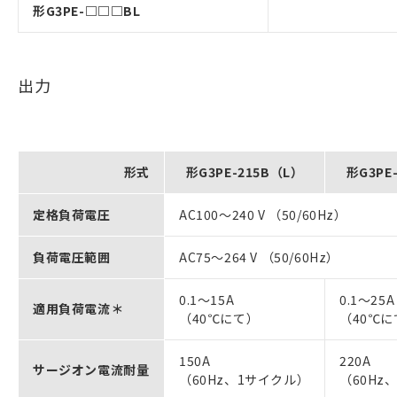
形G3PE-□□□BL
出力
形式
形G3PE-215B（L）
形G3PE
定格負荷電圧
AC100～240 V （50/60Hz）
負荷電圧範囲
AC75～264 V （50/60Hz）
0.1～15A
0.1～25A
適用負荷電流＊
（40℃にて）
（40℃に
150A
220A
サージオン電流耐量
（60Hz、1サイクル）
（60Hz