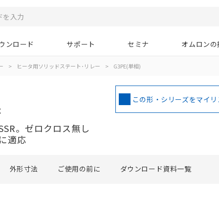
ウンロード
サポート
セミナ
オムロンの
ー
>
ヒータ用ソリッドステート･リレー
>
G3PE(単相)
この形・シリーズをマイリ
能
SSR。ゼロクロス無し
に適応
外形寸法
ご使用の前に
ダウンロード資料一覧