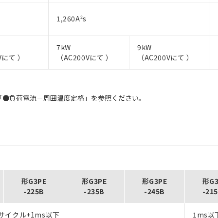
1,260A
2
s
7kW
9kW
Vにて ）
（AC200Vにて ）
（AC200Vにて ）
「●負荷電流－周囲温度定格」を参照ください。
形G3PE
形G3PE
形G3PE
形G3
-225B
-235B
-245B
-21
サイクル+1ms以下
1ms以