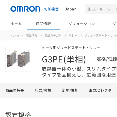
制御機器
Japan
ホーム
商品情報
ソリューション
ダ
Home
>
商品情報
>
商品カテゴリ
>
リレー
>
ソリッドステート・リレ
ヒータ用ソリッドステート・リレー
G3PE(単相)
定格/性
放熱器一体の小型、スリムタイプ
タイプを品揃えし、広範囲な用途
商品の特長
形式/種類
定格/性能
形式セレクタ
認定規格