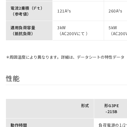
電流2乗積（I
2
ｔ）
121A
2
s
260A
2
s
（参考値）
適用負荷容量
3kW
5kW
（抵抗負荷）
（AC200Vにて ）
（AC200
＊周囲温度により異なります。詳細は、データシートの特性データ
性能
形式
形G3PE
-215B
動作時間
負荷電源の1/2