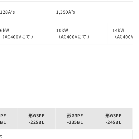
128A
2
s
1,350A
2
s
6kW
10kW
14kW
（AC400Vにて ）
（AC400Vにて ）
（AC400Vに
PE
形G3PE
形G3PE
形G3PE
5BL
-225BL
-235BL
-245BL
下