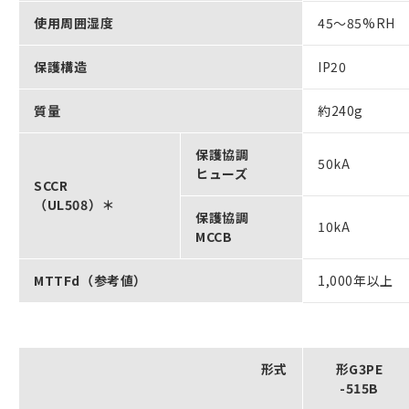
使用周囲湿度
45～85%RH
保護構造
IP20
質量
約240g
保護協調
50kA
ヒューズ
SCCR
（UL508）＊
保護協調
10kA
MCCB
MTTFd（参考値）
1,000年以上
形式
形G3PE
-515B