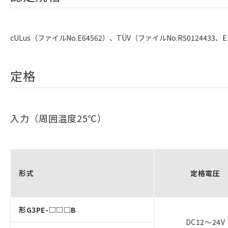
cULus（ファイルNo.E64562）、TÜV（ファイルNo.R50124433、EN
定格
入力（周囲温度25℃）
形式
定格電圧
形G3PE-□□□B
DC12～24V