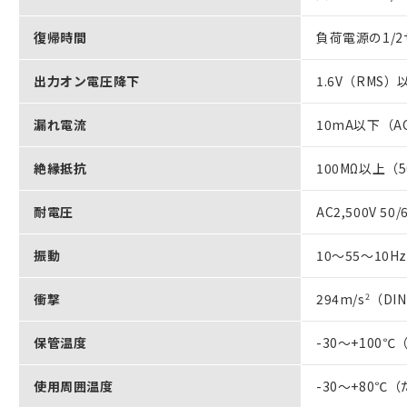
復帰時間
負荷電源の1/2
出力オン電圧降下
1.6V（RMS）
漏れ電流
10mA以下（A
絶縁抵抗
100MΩ以上（
耐電圧
AC2,500V 50
振動
10～55～10
衝撃
294m/s
2
（DI
保管温度
-30～+10
使用周囲温度
-30～+80