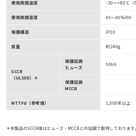
使用周囲温度
-30～+80
使用周囲湿度
45～85%RH
保護構造
IP20
質量
約240g
保護協調
50kA
ヒューズ
SCCR
（UL508）＊
保護協調
MCCB
MTTFd（参考値）
1,000年以上
＊本製品のSCCR値はヒューズ・MCCBとの協調で取得しておりま