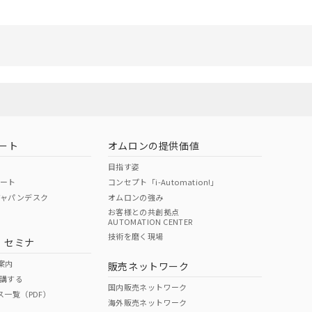
ート
オムロンの提供価値
目指す姿
ポート
コンセプト「i-Automation!」
ジャパンデスク
オムロンの強み
お客様との共創拠点
AUTOMATION CENTER
技術を磨く現場
・セミナ
案内
販売ネットワーク
講する
国内販売ネットワーク
ス一覧（PDF）
海外販売ネットワーク