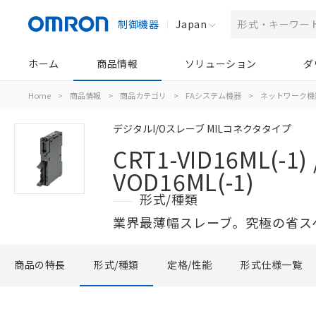
制御機器
Japan
ホーム
商品情報
ソリューション
ダ
Home
>
商品情報
>
商品カテゴリ
>
FAシステム機器
>
ネットワーク機
デジタルI/Oスレーブ MILコネクタタイプ
CRT1-VID16ML(-1) 
VOD16ML(-1)
形式/種類
業界最薄幅スレーブ。究極の省ス
商品の特長
形式/種類
定格/性能
形式仕様一覧