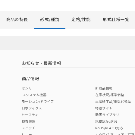
商品の特長
形式/種類
定格/性能
形式仕様一覧
お知らせ・最新情報
商品情報
センサ
新商品情報
FAシステム機器
在庫状況/標準価格
モーション/ドライブ
生産終了品/推奨代替品
ロボティクス
特設サイト
セーフティ
動画ライブラリ
検査装置
規格認証/適合
スイッチ
RoHS/REACH対応
リレー
カタログ/マニュアル訂正