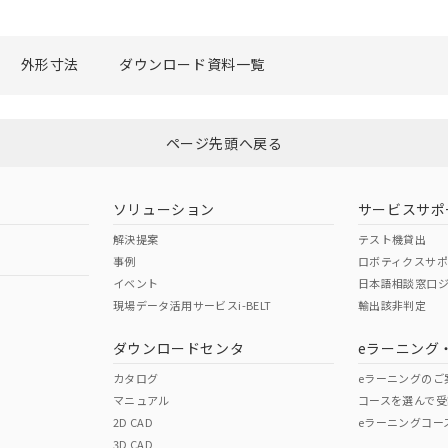
外形寸法
ダウンロード資料一覧
ページ先頭へ戻る
ソリューション
サービスサポ
解決提案
テスト機貸出
事例
ロボティクスサ
イベント
日本語相談窓口
現場データ活用サービスi-BELT
輸出該非判定
ダウンロードセンタ
eラーニング
カタログ
eラーニングのご
マニュアル
コースを選んで受
2D CAD
eラーニングコー
3D CAD