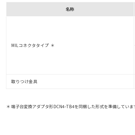
名称
MILコネクタタイプ ＊
取りつけ金具
＊ 端子台変換アダプタ形DCN4-TB4を同梱した形式を準備してい