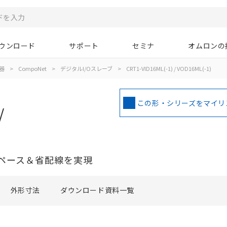
ウンロード
サポート
セミナ
オムロンの
器
>
CompoNet
>
デジタルI/Oスレーブ
>
CRT1-VID16ML(-1) / VOD16ML(-1)
この形・シリーズをマイリ
/
ペース＆省配線を実現
外形寸法
ダウンロード資料一覧