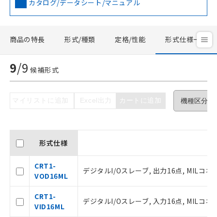
カタログ/データシート/マニュアル
商品の特長
形式/種類
定格/性能
形式仕様一覧
9
/
9
候補形式
マイリストに追加
Excel出力
カートに追加
形式仕様
商
CRT1-
デジタルI/Oスレーブ, 出力16点, MILコネク
ご利用条件
VOD16ML
CRT1-
デジタルI/Oスレーブ, 入力16点, MILコネク
以下の条件をお読みいただき、同意のうえ
VID16ML
ご利用ください。