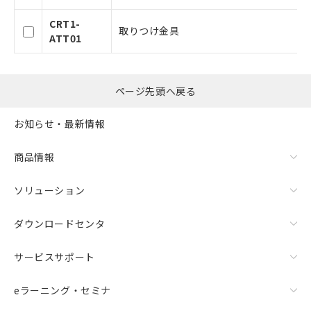
事前の承諾なく第三者に漏洩または開
認ください)
示しないようお願いします。
CRT1-
取りつけ金具
マイパーツ機能（部品リスト作成サー
ATT01
空
受注生産機種、また在庫状況の
ビス）をご利用いただくには、I-Web
白
情報を公開していない機種
メンバーズにご登録されている必要が
あります。
お客様が当ウェブサイト上で当社にご
ページ先頭へ戻る
登録された部品リストについて、当社
および当社の共同利用者が、当社の製
お知らせ・最新情報
品・サービスに関するお客様との取
引・商談に必要な範囲で利用すること
商品情報
をご了承ください。
※当社の共同利用者とは、
"個人情報
ソリューション
の共同利用に関して"
の「1.共同利
用者の範囲」に記載されている法人を
指します。
ダウンロードセンタ
サービスサポート
eラーニング・セミナ