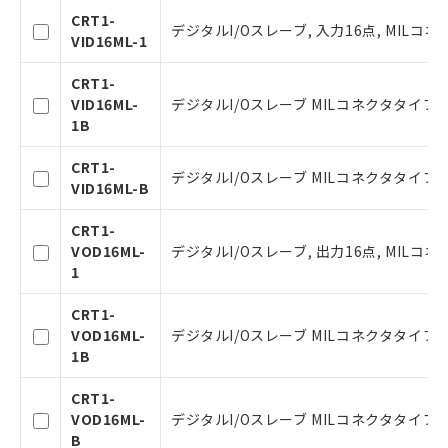
CRT1-
デジタルI/Oスレーブ, 入力16点, MILコネク
本サービスは、当社制御機器事業取扱
VID16ML-1
商品の当社在庫状況および標準価格(税
抜)を提供させていただくものです。
CRT1-
当社制御機器事業取扱商品の中には、
VID16ML-
デジタルI/Oスレーブ MILコネクタタイプ
本サービスの対象外となる商品もある
1B
ことをご了承ください。
在庫状況および標準価格照会結果は、
CRT1-
デジタルI/Oスレーブ MILコネクタタイプ
記載している更新日時点での社内デー
VID16ML-B
タに基づき作成されるものであり、閲
記
説明
覧された時点での実際の在庫および標
号
CRT1-
準価格とは異なる場合があることをご
VOD16ML-
デジタルI/Oスレーブ, 出力16点, MILコネク
了承ください。
1
○
一定数以上の在庫あり
正式な納期状況および標準価格はお客
様のお取引先、またはお客様担当のオ
CRT1-
ムロン制御機器販売店・当社販売員に
△
一定数には満たないが在庫あり
VOD16ML-
デジタルI/Oスレーブ MILコネクタタイプ
ご相談ください。
1B
オムロン制御機器販売店や当社販売拠
－
在庫なし(最新の在庫状況につ
点は「
販売ネットワーク
」をご確認
いては、お客様のお取引先、ま
CRT1-
ください。
たはお客様担当のオムロン制御
VOD16ML-
デジタルI/Oスレーブ MILコネクタタイプ
在庫状況および標準価格結果を当社の
機器販売店・当社販売員にご確
B