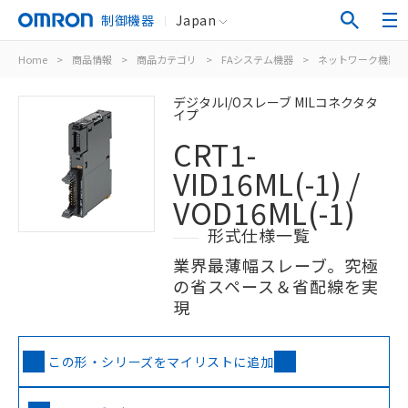
制御機器
Japan
Home
>
商品情報
>
商品カテゴリ
>
FAシステム機器
>
ネットワーク機器
デジタルI/Oスレーブ MILコネクタタ
イプ
CRT1-
VID16ML(-1) /
VOD16ML(-1)
形式仕様一覧
業界最薄幅スレーブ。究極
の省スペース＆省配線を実
現
この形・シリーズをマイリストに追加