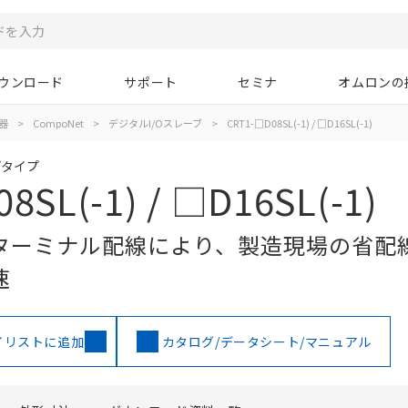
ウンロード
サポート
セミナ
オムロンの
器
>
CompoNet
>
デジタルI/Oスレーブ
>
CRT1-□D08SL(-1) / □D16SL(-1)
プタイプ
8SL(-1) / □D16SL(-1)
ターミナル配線により、製造現場の省配
速
イリストに追加
カタログ/データシート/マニュアル