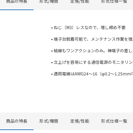
商品の特長
形式/種類
定格/性能
形式仕様一覧
• ねじ（M3）レスなので、増し締め不要
• 端子台脱着可能で、メンテナンス作業を
• 結線もワンアクションのみ。棒端子の差
• 立上げを容易にする通信電源のモニタリ
• 適用電線はAWG24～16（φ0.2～1.25mm
2
商品の特長
形式/種類
定格/性能
形式仕様一覧