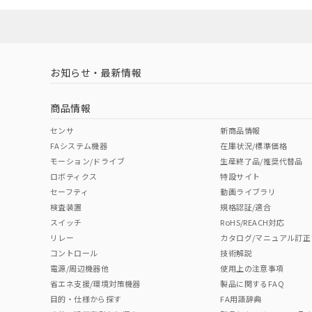
お知らせ・最新情報
商品情報
センサ
新商品情報
FAシステム機器
在庫状況/標準価格
モーション/ドライブ
生産終了品/推奨代替品
ロボティクス
特設サイト
セーフティ
動画ライブラリ
検査装置
規格認証/適合
スイッチ
RoHS/REACH対応
リレー
カタログ/マニュアル訂正
コントロール
技術解説
電源/周辺機器他
使用上の注意事項
省エネ支援/環境対策機器
製品に関するFAQ
目的・仕様から探す
FA用語辞典