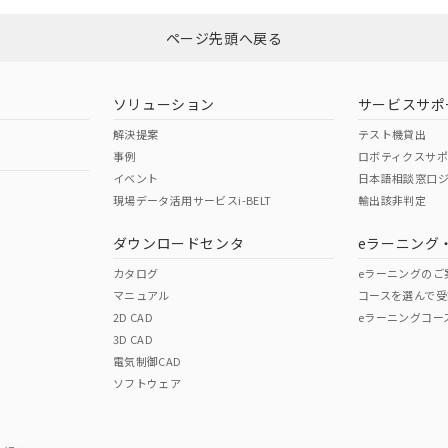
ページ先頭へ戻る
ソリューション
サービスサポ
解決提案
テスト機貸出
事例
ロボティクスサ
イベント
日本語相談窓口
現場データ活用サービスi-BELT
輸出該非判定
ダウンロードセンタ
eラーニング
カタログ
eラーニングのご
マニュアル
コースを選んで受
2D CAD
eラーニングコー
3D CAD
電気制御CAD
ソフトウェア