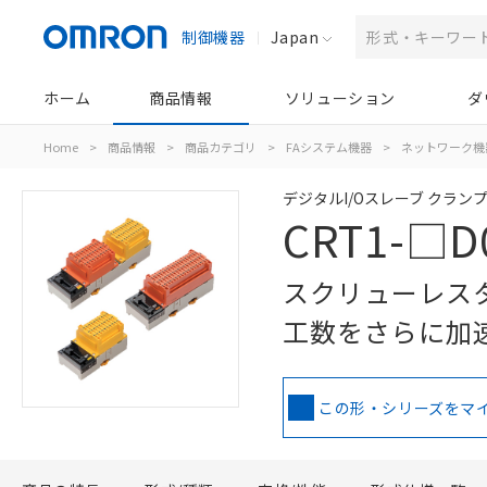
制御機器
Japan
ホーム
商品情報
ソリューション
ダ
Home
>
商品情報
>
商品カテゴリ
>
FAシステム機器
>
ネットワーク機
デジタルI/Oスレーブ クラン
CRT1-□D0
スクリューレス
工数をさらに加
この形・シリーズをマ