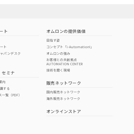
ート
オムロンの提供価値
目指す姿
ポート
コンセプト「i-Automation!」
ジャパンデスク
オムロンの強み
お客様との共創拠点
AUTOMATION CENTER
技術を磨く現場
・セミナ
案内
販売ネットワーク
講する
国内販売ネットワーク
ス一覧（PDF）
海外販売ネットワーク
オンラインストア