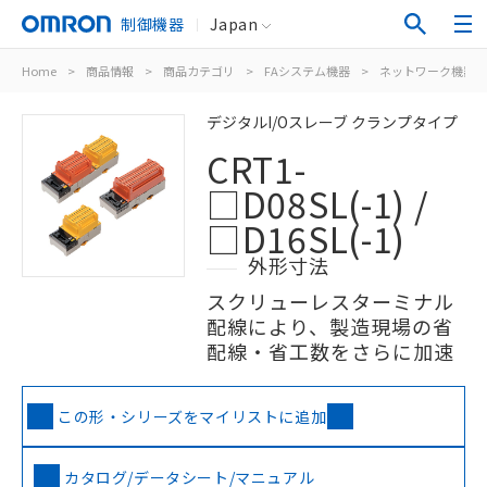
制御機器
Japan
Home
>
商品情報
>
商品カテゴリ
>
FAシステム機器
>
ネットワーク機器
デジタルI/Oスレーブ クランプタイプ
CRT1-
□D08SL(-1) /
□D16SL(-1)
外形寸法
スクリューレスターミナル
配線により、製造現場の省
配線・省工数をさらに加速
この形・シリーズをマイリストに追加
カタログ/データシート/マニュアル