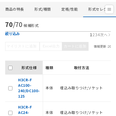
商品の特長
形式/種類
定格/性能
形式セレクタ
70
/
70
候補形式
1
2
3
4
絞り込み
次へ
マイリストに追加
Excel出力
カートに追加
情報更新 :
2026/
形式仕様
種類
取付方法
H3CR-F
AC100-
本体
埋込み取りつけ;ソケット
1
240/DC100-
125
H3CR-F
AC24-
本体
埋込み取りつけ;ソケット
1