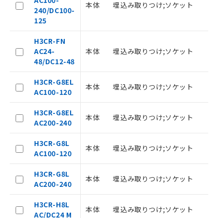
本体
埋込み取りつけ;ソケット
1
240/DC100-
以下の条件をお読みいただき、同意のうえ
125
ご利用ください。
H3CR-FN
本サービスは、当社制御機器事業取扱
AC24-
本体
埋込み取りつけ;ソケット
1
商品の当社在庫状況および標準価格
48/DC12-48
(税抜)を提供させていただくもので
す。
H3CR-G8EL
本体
埋込み取りつけ;ソケット
8
当社制御機器事業取扱商品の中には、
AC100-120
本サービスの対象外となる商品もある
ことをご了承ください。
H3CR-G8EL
本体
埋込み取りつけ;ソケット
8
在庫状況および標準価格照会結果は、
AC200-240
記載している更新日時点での社内デー
記
タに基づき作成されるものであり、閲
説明
H3CR-G8L
本体
埋込み取りつけ;ソケット
8
号
覧された時点での実際の在庫および標
AC100-120
準価格とは異なる場合があることをご
了承ください。
H3CR-G8L
○
一定数以上の在庫あり
本体
埋込み取りつけ;ソケット
8
正式な納期状況および標準価格はお客
AC200-240
様のお取引先、またはお客様担当のオ
△
一定数には満たないが在庫あり
ムロン制御機器販売店・当社販売員に
H3CR-H8L
本体
埋込み取りつけ;ソケット
8
ご相談ください。
AC/DC24 M