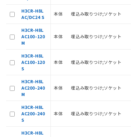
－
在庫なし(最新の在庫状況につ
オムロン制御機器販売店や当社販売拠
いては、お客様のお取引先、ま
点は「
販売ネットワーク
」をご確認
H3CR-H8L
本体
埋込み取りつけ;ソケット
8
たはお客様担当のオムロン制御
ください。
AC/DC24 S
機器販売店・当社販売員にご確
在庫状況および標準価格結果を当社の
認ください)
事前の承諾なく第三者に漏洩または開
H3CR-H8L
示しないようお願いします。
AC100-120
本体
埋込み取りつけ;ソケット
8
マイパーツ機能（部品リスト作成サー
空
受注生産機種、また在庫状況の
M
ビス）をご利用いただくには、I-Web
白
情報を公開していない機種
メンバーズにご登録されている必要が
H3CR-H8L
あります。
AC100-120
本体
埋込み取りつけ;ソケット
8
お客様が当ウェブサイト上で当社にご
S
登録された部品リストについて、当社
および当社の共同利用者が、当社の製
H3CR-H8L
品・サービスに関するお客様との取
AC200-240
本体
埋込み取りつけ;ソケット
8
引・商談に必要な範囲で利用すること
M
をご了承ください。
※当社の共同利用者とは、
"個人情報
H3CR-H8L
の共同利用に関して"
の「1.共同利
AC200-240
本体
埋込み取りつけ;ソケット
8
用者の範囲」に記載されている法人を
S
指します。
H3CR-H8L