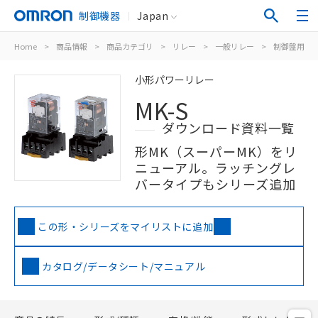
制御機器
Japan
Home
>
商品情報
>
商品カテゴリ
>
リレー
>
一般リレー
>
制御盤用
>
小形パワーリレー
MK-S
ダウンロード資料一覧
形MK（スーパーMK）をリ
ニューアル。ラッチングレ
バータイプもシリーズ追加
この形・シリーズをマイリストに追加
カタログ/データシート/マニュアル