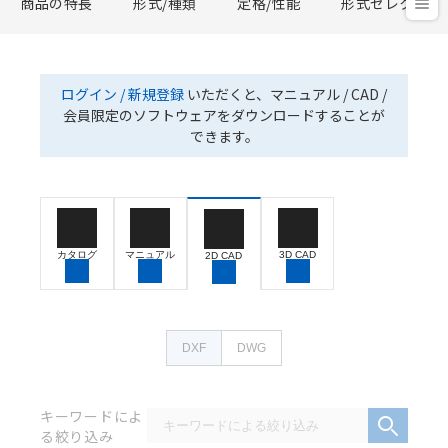
商品の特長
形式/種類
定格/性能
形式セレクタ
ログイン / 新規登録
いただくと、マニュアル / CAD /
会員限定のソフトウェアをダウンロードすることが
できます。
カタログ
マニュアル
3D CAD
2D CAD
DXF
DWG
キーワードによ
る絞り込み