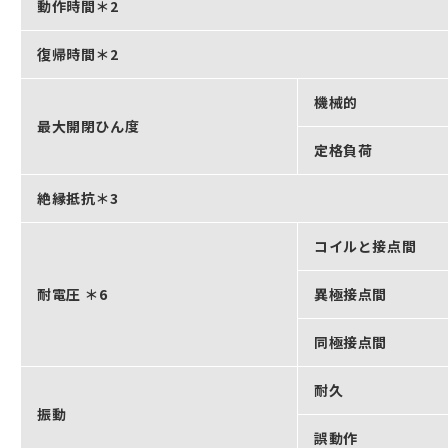
動作時間＊2
復帰時間＊2
機械的
最大開閉ひん度
定格負荷
絶縁抵抗＊3
コイルと接点間
耐電圧 ＊6
異極接点間
同極接点間
耐久
振動
誤動作