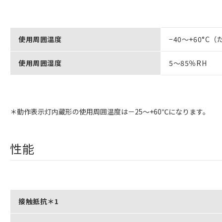
使用周囲温度
−40～+60°
使用周囲湿度
5～85％RH
＊動作表示灯内蔵形の使用周囲温度は－25～+60℃になります。
性能
接触抵抗＊1