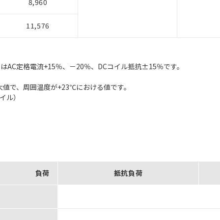
8,960
11,576
はAC定格電流+15％、－20％、DCコイル抵抗±15％です。
大値で、周囲温度が+23℃における値です。
コイル）
負荷
抵抗負荷