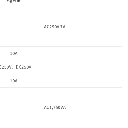
Ag合金
AC250V 7A
10A
C250V、DC250V
10A
AC1,750VA