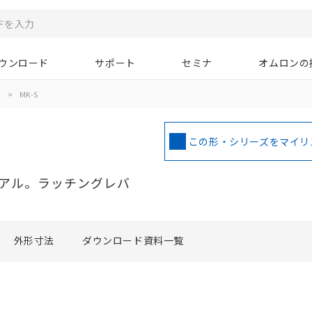
ウンロード
サポート
セミナ
オムロンの
用
>
MK-S
この形・シリーズをマイリ
ーアル。ラッチングレバ
外形寸法
ダウンロード資料一覧