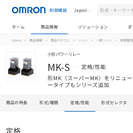
制御機器
Japan
ホーム
商品情報
ソリューション
ダ
Home
>
商品情報
>
商品カテゴリ
>
リレー
>
一般リレー
>
制御盤
小形パワーリレー
MK-S
定格/性能
形MK（スーパーMK）をリニュ
ータイプもシリーズ追加
商品の特長
形式/種類
定格/性能
形式セレクタ
定格