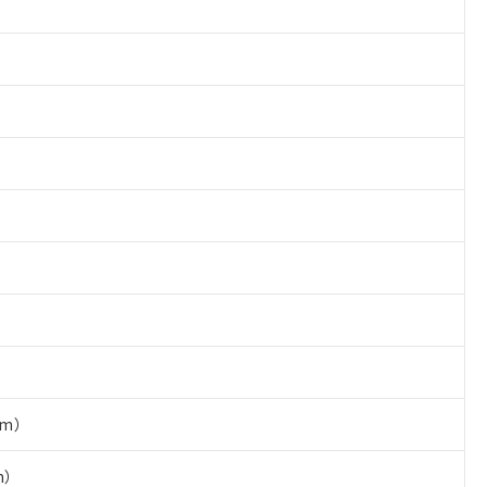
mm）
m）