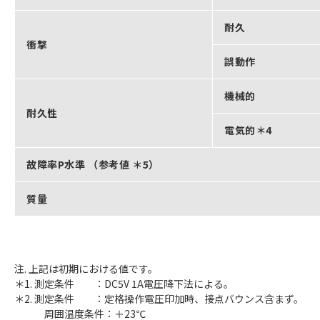
耐久
衝撃
誤動作
機械的
耐久性
電気的＊4
故障率P水準 （参考値 ＊5）
質量
注. 上記は初期における値です。
＊1. 測定条件 ：DC5V 1A電圧降下法による。
＊2. 測定条件 ：定格操作電圧印加時、接点バウンス含まず。
周囲温度条件：＋23℃