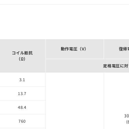
動作電圧（V）
復帰
コイル抵抗
（Ω）
定格電圧に対
3.1
13.7
48.4
3
760
（