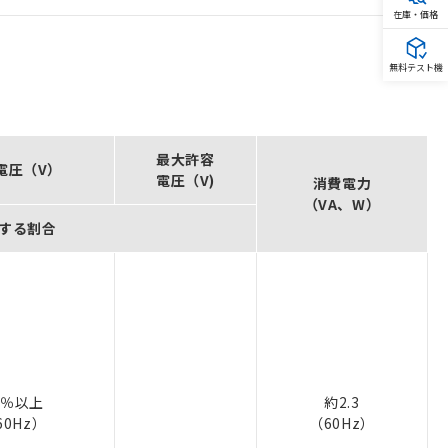
在庫・価格
無料テスト機
最大許容
電圧（V）
電圧（V)
消費電力
（VA、W）
する割合
0％以上
約2.3
60Hz）
（60Hz）