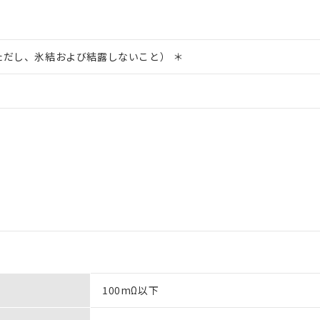
C（ただし、氷結および結露しないこと） ＊
100mΩ以下