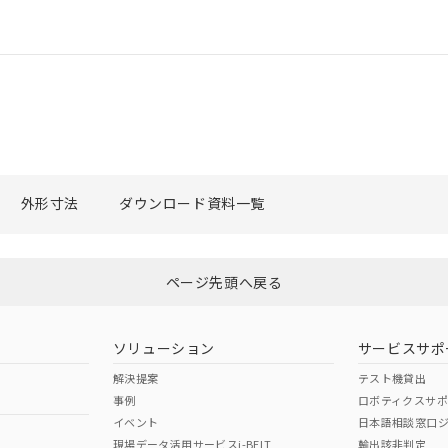
外形寸法
ダウンロード資料一覧
ページ先頭へ戻る
ソリューション
サービスサポ
解決提案
テスト機貸出
事例
ロボティクスサ
イベント
日本語相談窓口
現場データ活用サービスi-BELT
輸出該非判定