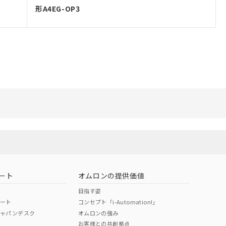
形A4EG-OP3
ート
オムロンの提供価値
目指す姿
ポート
コンセプト「i-Automation!」
ジャパンデスク
オムロンの強み
お客様との共創拠点