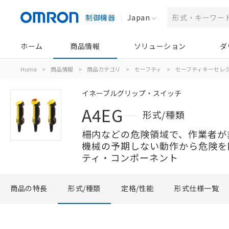
制御機器
Japan
ホーム
商品情報
ソリューション
ダ
Home
>
商品情報
>
商品カテゴリ
>
セーフティ
>
セーフティキーセレ
イネーブルグリップ・スイッチ
A4EG
形式/種類
柵内などの危険領域で、作業者が
機械の予期しない動作から危険を
ティ・コンポーネント
商品の特長
形式/種類
定格/性能
形式仕様一覧