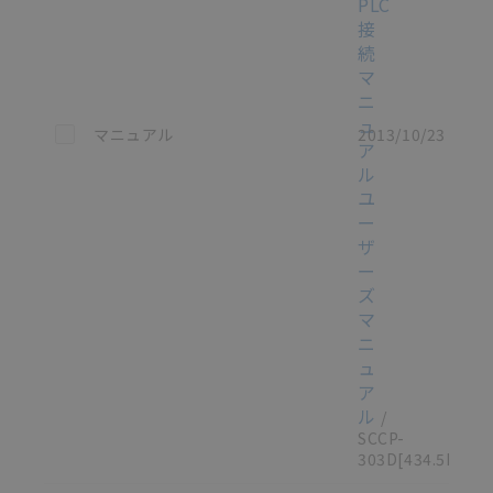
PLC
接
続
マ
ニ
ュ
この資料を選択
マニュアル
2013/10/23
ア
ル
ユ
ー
ザ
ー
ズ
マ
ニ
ュ
ア
ル
/
SCCP-
303D
[434.5KB]