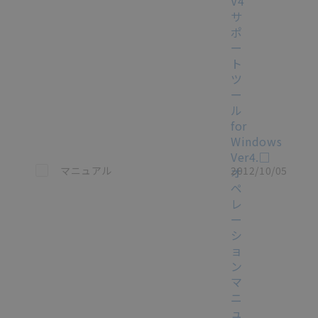
V4
サ
ポ
ー
ト
ツ
ー
ル
for
Windows
Ver4.□
この資料を選択
マニュアル
2012/10/05
オ
ペ
レ
ー
シ
ョ
ン
マ
ニ
ュ