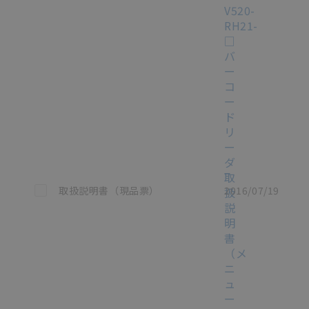
V520-
RH21-
□
バ
ー
コ
ー
ド
リ
ー
ダ
取
この資料を選択
取扱説明書（現品票）
2016/07/19
扱
説
明
書
（メ
ニ
ュ
ー