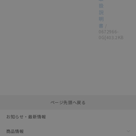
扱
説
明
書
/
0672966-
0G
[403.2KB]
選択したファイルを一
0
ページ先頭へ戻る
括ダウンロード
選択可能容量：
0.0
MB /
100
MB
お知らせ・最新情報
リセット
商品情報