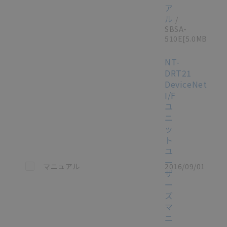
ア
ル
/
SBSA-
510E
[5.0MB]
NT-
DRT21
DeviceNet（C
I/F
ユ
ニ
ッ
ト
ユ
ー
この資料を選択
マニュアル
2016/09/01
ザ
ー
ズ
マ
ニ