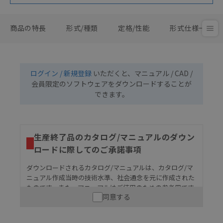
商品の特長
形式/種類
定格/性能
形式仕様一覧
ログイン / 新規登録
いただくと、マニュアル / CAD /
会員限定のソフトウェアをダウンロードすることが
できます。
生産終了品のカタログ/マニュアルのダウン
ロードに際してのご承諾事項
ダウンロードされるカタログ/マニュアルは、カタログ/マ
ニュアル作成当時の技術水準、社会通念を元に作成された
ものです。また、マニュアルはご使用のための参考用です
同意する
ので、ご使用にあたっての安全性については十分にご配慮
ください。以下の内容をご承諾の上、ご利用ください。