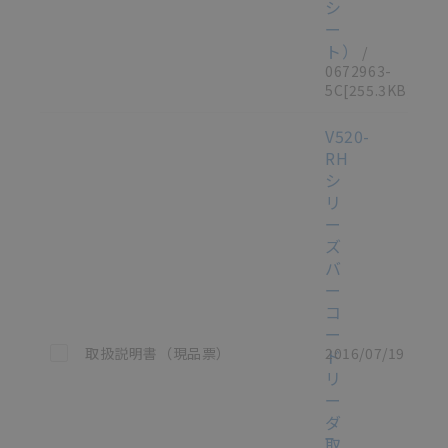
シ
ー
ト）
/
0672963-
5C
[255.3KB]
V520-
RH
シ
リ
ー
ズ
バ
ー
コ
ー
この資料を選択
取扱説明書（現品票）
2016/07/19
ド
リ
ー
ダ
取