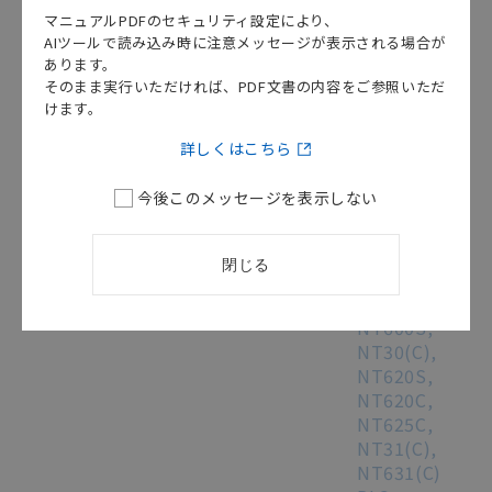
ー
マニュアルPDFのセキュリティ設定により、
ザ
AIツールで読み込み時に注意メッセージが表示される場合が
ー
あります。
ズ
そのまま実行いただければ、PDF文書の内容をご参照いただ
けます。
マ
ニ
詳しくはこちら
ュ
ア
今後このメッセージを表示しない
ル
/
SBSA-
525B
[8.9MB]
閉じる
NT20S,
NT600S,
NT30(C),
NT620S,
NT620C,
NT625C,
NT31(C),
NT631(C)