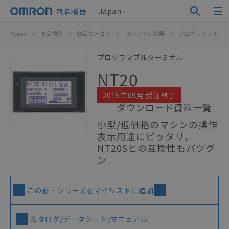
制御機器
Japan
Home
>
商品情報
>
商品カテゴリ
>
FAシステム機器
>
プログラマブルター
プログラマブルターミナル
NT20
2015年09月 受注終了
ダウンロード資料一覧
小型/低価格のマシンの操作
表示用途にピッタリ。
NT20Sとの互換性もバツグ
ン
この形・シリーズをマイリストに追加
カタログ/データシート/マニュアル