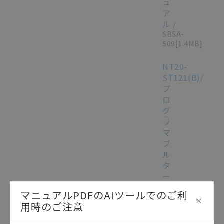
ュ
ア
ル
/
SBSA-
509
[1.4MB]
NT20-
ST121(B)/ST12
プ
ロ
グ
ラ
マ
ブ
ル
タ
ー
ミ
マニュアルPDFのAIツールでのご利
ナ
この資料を選択
マニュアル
2015/09/25
用時のご注意
ル
ユ