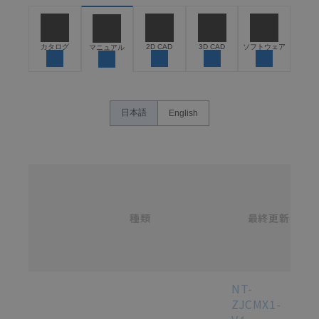
お客様が本製品を人命や財産に重大な危険を及ぼすよ
うな用途に使用される場合には、システム全体として
危険を知らせたり、冗長設計により必要な安全性を確
保できるよう設計されていること、および本製品が全
カタログ
2D CAD
3D CAD
ソフトウェア
マニュアル
体の中で意図した用途に対して適切に配電・設置され
ていることを、必ず事前に確認してください。
カタログ/マニュアルに記載されているアプリケーショ
ン事例は参考用ですので、ご採用に際しては機器・装
日本語
English
置の機能や安全性をご確認のうえご使用ください。・
商品に接続される推奨機器等、現在では入手困難なも
のもそのまま記載しています。・誤字、脱字が含まれ
ている可能性がありますがご容赦ください。
名
称
記載されているサービス内容や連絡先等は作成当時の
/
ものであり、変更・改定させていただいている可能性
カ
種類
タ
最終更新
があります。改めて当サイトの掲載内容をご確認のう
選択
ロ
え、ご用命下さいますようお願いいたします。
グ
番
号
各種マニュアル・テクニカルガイド・取扱説明書のダウンロード
NT-
ZJCMX1-