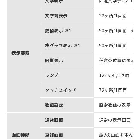
文字表示
固定文字デ-タ（画
文字列表示
32ヶ所/1画面
数値表示 ※1
50ヶ所/1画面 最
棒グラフ表示 ※1
50ヶ所/1画面
表示要素
図形表示
任意の位置に表示
ランプ
128ヶ所/1画面
タッチスイッチ
72ヶ所/1画面
数値設定
設定数値の表示（8
通常画面
通常の表示画面
画面種類
重複画面
最大8画面を重ね合