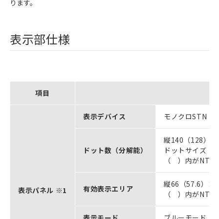
ります。
表示部仕様
項目
表示デバイス
モノクロSTN L
縦140（128）
ドット数（分解能）
ドットサイズ：0.
（ ）内がNT2
縦66（57.6）×
有効表示エリア
表示パネル ※1
（ ）内がNT2
表示モード
ブルーモード