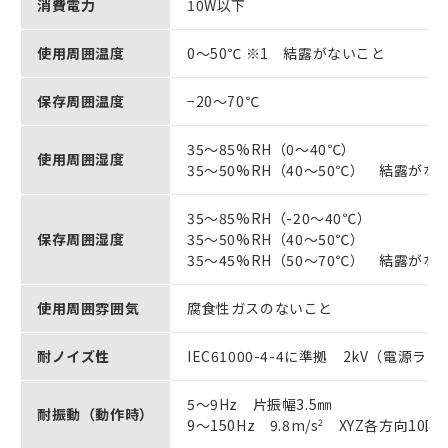
消費電力
10W以下
使用周囲温度
0～50℃ ※1 結露がないこと
保存周囲温度
−20～70℃
35～85%RH（0～40℃）
使用周囲湿度
35～50%RH（40～50℃） 結露がな
35～85%RH（-20～40℃）
保存周囲湿度
35～50%RH（40～50℃）
35～45%RH（50～70℃） 結露がな
使用周囲雰囲気
腐食性ガスのないこと
耐ノイズ性
IEC61000-4-4に準拠 2kV（電源ラ
5～9Hz 片振幅3.5㎜
耐振動（動作時）
9～150Hz 9.8m/s
2
XYZ各方向10回（