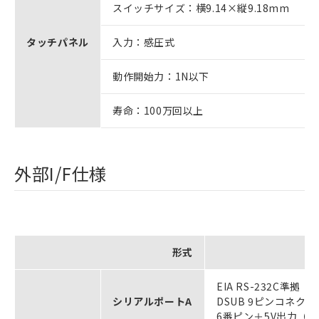
スイッチサイズ：横9.14×縦9.18mm
タッチパネル
入力：感圧式
動作開始力：1N以下
寿命：100万回以上
外部I/F仕様
形式
EIA RS-232C準拠
シリアルポートA
DSUB 9ピンコネク
6番ピン＋5V出力（