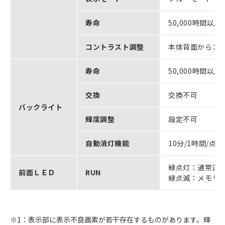
寿命
50,000時間以上
コントラスト調整
本体背面からコ
寿命
50,000時間以上 
交換
交換不可
バックライト
輝度調整
設定不可
自動消灯機能
10分/1時間/
緑点灯：通常運
前面ＬＥＤ
RUN
緑点滅：メモリ
※1：表示部に表示不良画素が若干存在するものがあります。輝