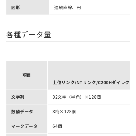
図形
連続直線、円
各種データ量
仕
項目
上位リンク/NTリンク/C200Hダイレクト
文字列
32文字（半角）×128個
数値データ
8桁×128個
マークデータ
64個