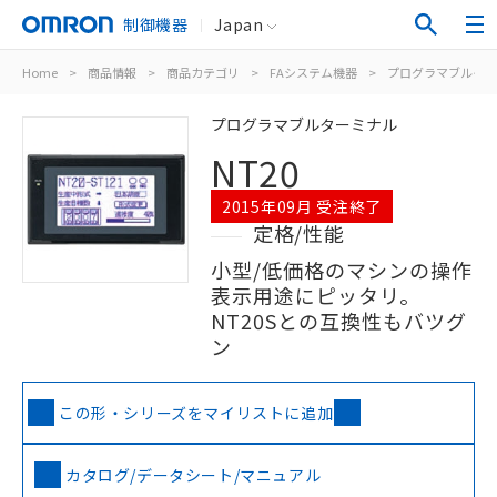
制御機器
Japan
Home
>
商品情報
>
商品カテゴリ
>
FAシステム機器
>
プログラマブルター
プログラマブルターミナル
NT20
2015年09月 受注終了
定格/性能
小型/低価格のマシンの操作
表示用途にピッタリ。
NT20Sとの互換性もバツグ
ン
この形・シリーズをマイリストに追加
カタログ/データシート/マニュアル