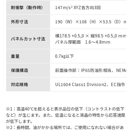
耐衝撃（動作時）
147m/s
2
XYZ各方向3回
外形寸法
190（W）×108（H）×53.5（D）mm
横178.5 +0.5,0 × 縦98.5 +0.5,0 mm
パネルカット寸法
パネル厚範囲 1.6～4.8mm
重量
0.7㎏以下
保護構造
前面操作部：IP65防油形相当、NEMA4
対応規格
UL1604 Class1 Division2、EC指令
※1：高温40℃を超えると表示品位の低下（コントラストの低下
など）が生じます。また、低温になると液晶の特性から応答速度
が低下します。
※2：長時間、油がかかる場所では、ご使用になれない場合があ