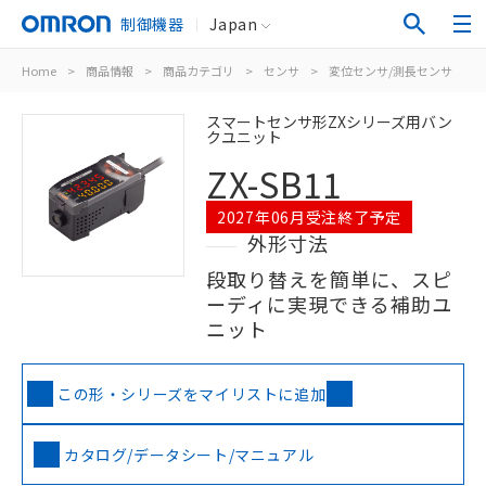
制御機器
Japan
Home
>
商品情報
>
商品カテゴリ
>
センサ
>
変位センサ/測長センサ
>
スマートセンサ形ZXシリーズ用バン
クユニット
ZX-SB11
2027年06月受注終了予定
外形寸法
段取り替えを簡単に、スピ
ーディに実現できる補助ユ
ニット
この形・シリーズをマイリストに追加
カタログ/データシート/マニュアル