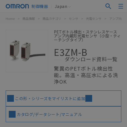
制御機器
Japan
Home
>
商品情報
>
商品カテゴリ
>
センサ
>
光電センサ
>
アンプ内蔵
PETボトル検出・ステンレスケース
アンプ内蔵形光電センサ（小型・ティ
ーチングタイプ）
E3ZM-B
ダウンロード資料一覧
驚異のPETボトル検出性
能。高温・高圧水による洗
浄OK
この形・シリーズをマイリストに追加
カタログ/データシート/マニュアル