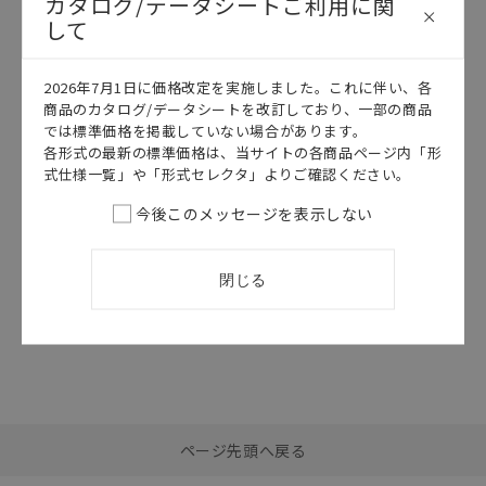
カタログ/データシートご利用に関
して
このカタログを選択
このカタログを選択
2026年7月1日に価格改定を実施しました。これに伴い、各
商品のカタログ/データシートを改訂しており、一部の商品
カタログ
日本語
カタログ
日本語
では標準価格を掲載していない場合があります。
SCEB-057H
E3ZM-B
各形式の最新の標準価格は、当サイトの各商品ページ内「形
E3ZM-B データ
E3ZM-B 操作編
式仕様一覧」や「形式セレクタ」よりご確認ください。
シート
2021/12/01
更新
今後このメッセージを表示しない
2026/07/01
更新
閉じる
選択したファイルを一
0
ページ先頭へ戻る
括ダウンロード
選択可能容量：
0.0
MB /
100
MB