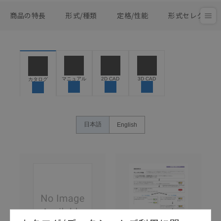
商品の特長
形式/種類
定格/性能
形式セレクタ
マニュアル
2D CAD
3D CAD
カタログ
日本語
English