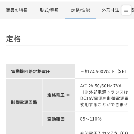
商品の特長
形式/種類
定格/性能
外形寸法
定格
電動機回路定格電圧
三相 AC500V以下（SE
AC12V 50/60Hz 7VA
（※外部電源トランスは付
定格電圧 ＊
DC15V電源を制御電源電
制御電源回路
使用することができません。推
変動範囲
85～110%
交流電圧入力×7点（COM