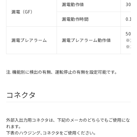
漏電動作値
30、
漏電（GF）
漏電動作時間
0.1、
50～
漏電プレアラーム
漏電プレアラーム動作値
※漏
※3
注. 機能別に検出の有無、運転停止の有無を設定可能です。
コネクタ
外部入出力用コネクタは、下記のメーカのどちらでもご使用にな
れます。
下表のハウジング､コネクタをご使用ください。