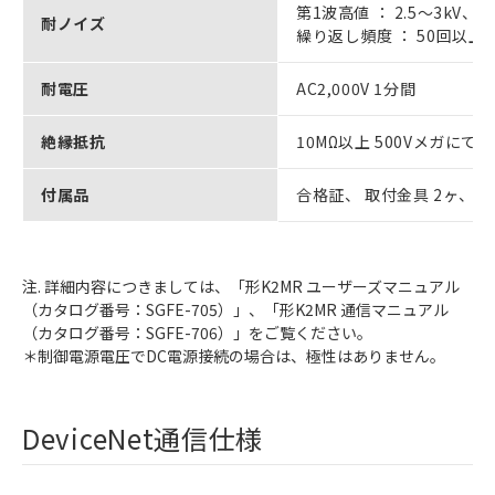
第1波高値 ： 2.5～3kV、 
耐ノイズ
繰り返し頻度 ： 50回以上/
耐電圧
AC2,000V 1分間
絶縁抵抗
10MΩ以上 500Vメガにて
付属品
合格証、 取付金具 2ヶ、 
注. 詳細内容につきましては、「形K2MR ユーザーズマニュアル
（カタログ番号：SGFE-705）」、「形K2MR 通信マニュアル
（カタログ番号：SGFE-706）」をご覧ください。
＊制御電源電圧でDC電源接続の場合は、極性はありません。
DeviceNet通信仕様