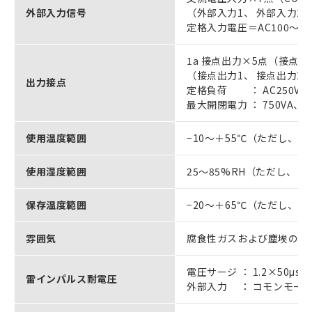
外部入力信号
（外部入力1、 外部入力2、
定格入力電圧＝AC100～24
1a 接点出力×5点（接点出
（接点出力1、 接点出力2、
出力接点
定格負荷 ： AC250V 3
最大開閉電力 ： 750VA
使用温度範囲
−10～＋55℃（ただし、
使用湿度範囲
25～85%RH（ただし、 
保存温度範囲
−20～＋65℃（ただし、
雰囲気
腐食性ガスおよび塵埃のな
電圧サージ ： 1.2×50μs
雷インパルス耐電圧
外部入力 ： コモンモード 