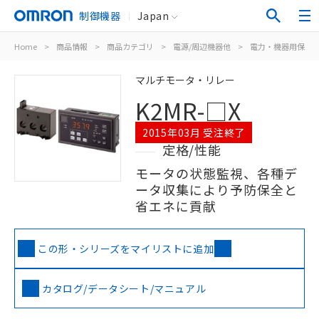
制御機器
Japan
Home
>
商品情報
>
商品カテゴリ
>
電源/周辺機器他
>
電力・機器用保護
マルチモータ・リレー
K2MR-□X
2015年03月 受注終了
定格/性能
モータの状態監視、各種デ
ータ収集により予防保全と
省エネに貢献
この形・シリーズをマイリストに追加
カタログ/データシート/マニュアル