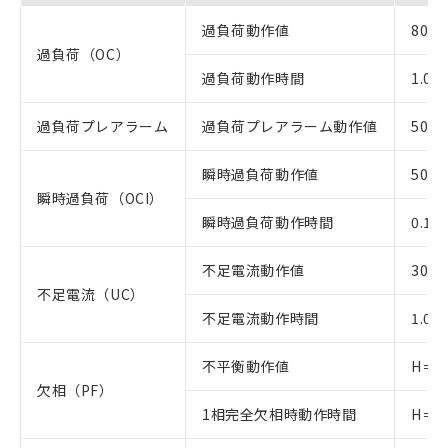
過負荷動作値
80
過負荷（OC）
過負荷動作時間
1.0
過負荷プレアラーム
過負荷プレアラーム動作値
50
瞬時過負荷動作値
50
瞬時過負荷（OCI）
瞬時過負荷動作時間
0.1
不足電流動作値
30
不足電流（UC）
不足電流動作時間
1.0～
不平衡動作値
H＝3
欠相（PF）
1相完全欠相時動作時間
H＝2