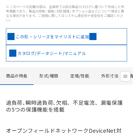
※ このページの記載内容は、生産終了以前の製品カタログに基づいて作成した参
考情報であり、製品の特長 / 価格 / 対応規格 / オプション品などについて現状と異
なる場合があります。ご使用に際してはシステム適合性や安全性をご確認くださ
い。
この形・シリーズをマイリストに追加
カタログ/データシート/マニュアル
商品の特長
形式/種類
定格/性能
外形寸法
過負荷､瞬時過負荷､欠相、不足電流、漏電保護
の5つの保護機能を搭載
オープンフィールドネットワークDeviceNet対