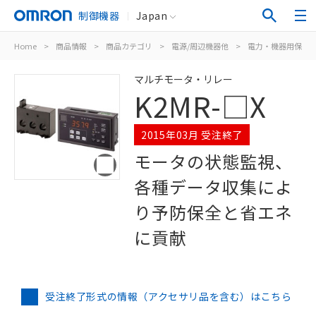
制御機器
Japan
Home
>
商品情報
>
商品カテゴリ
>
電源/周辺機器他
>
電力・機器用保護
マルチモータ・リレー
K2MR-□X
2015年03月 受注終了
モータの状態監視、
各種データ収集によ
り予防保全と省エネ
に貢献
受注終了形式の情報（アクセサリ品を含む）はこちら