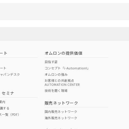
ート
オムロンの提供価値
目指す姿
ポート
コンセプト「i-Automation!」
ジャパンデスク
オムロンの強み
お客様との共創拠点
AUTOMATION CENTER
技術を磨く現場
・セミナ
案内
販売ネットワーク
講する
国内販売ネットワーク
ス一覧（PDF）
海外販売ネットワーク