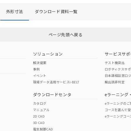
外形寸法
ダウンロード資料一覧
ページ先頭へ戻る
ソリューション
サービスサポ
解決提案
テスト機貸出
事例
ロボティクスサ
イベント
日本語相談窓口
現場データ活用サービスi-BELT
輸出該非判定
ダウンロードセンタ
eラーニング
カタログ
eラーニングのご
マニュアル
コースを選んで受
2D CAD
eラーニングコー
3D CAD
電気制御CAD