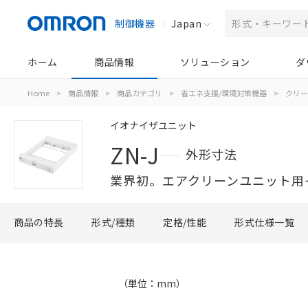
制御機器
Japan
ホーム
商品情報
ソリューション
ダ
Home
>
商品情報
>
商品カテゴリ
>
省エネ支援/環境対策機器
>
クリー
イオナイザユニット
ZN-J
外形寸法
業界初。エアクリーンユニット用
商品の特長
形式/種類
定格/性能
形式仕様一覧
（単位：mm）