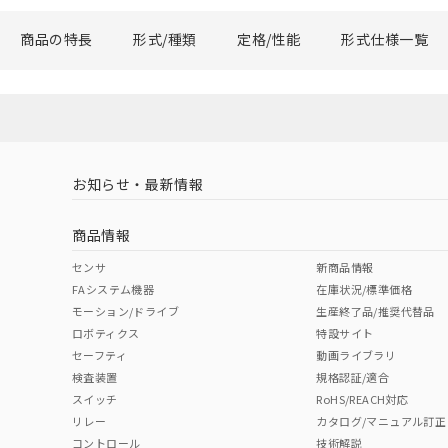
商品の特長
形式/種類
定格/性能
形式仕様一覧
お知らせ・最新情報
商品情報
センサ
新商品情報
FAシステム機器
在庫状況/標準価格
モーション/ドライブ
生産終了品/推奨代替品
ロボティクス
特設サイト
セーフティ
動画ライブラリ
検査装置
規格認証/適合
スイッチ
RoHS/REACH対応
リレー
カタログ/マニュアル訂正
コントロール
技術解説