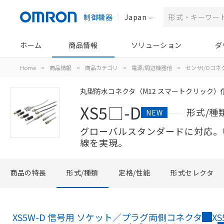
制御機器
Japan
ホーム
商品情報
ソリューション
ダ
Home
>
商品情報
>
商品カテゴリ
>
電源/周辺機器他
>
センサI/Oコ
丸型防水コネクタ（M12 スマートクリック）
XS5□-D
形式/種
NEW
グローバルスタンダードに対応。
線を実現。
商品の特長
形式/種類
定格/性能
形式セレクタ
XS5W-D 信号用 ソケット／プラグ両側コネクタ
X