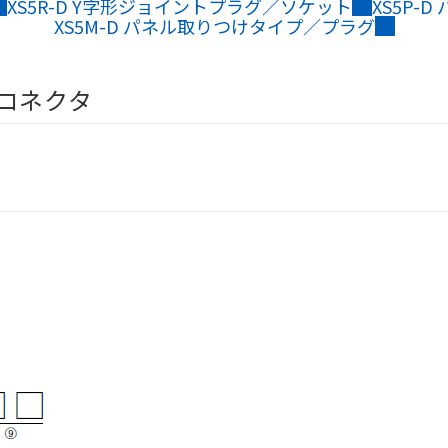
XS5R-D Y字形ジョイントプラグ／ソケット
XS5P-
XS5M-D パネル取りつけタイプ／プラグ
側コネクタ