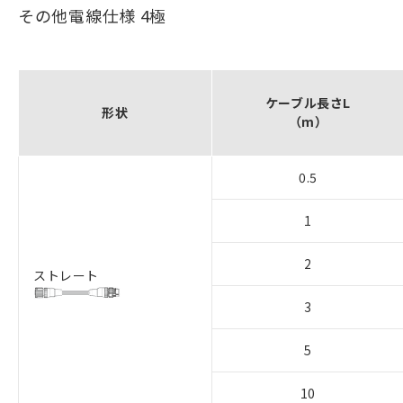
その他電線仕様 4極
ケーブル長さL
形状
（m）
0.5
1
2
ストレート
3
5
10