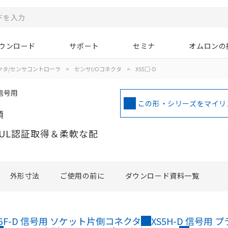
ウンロード
サポート
セミナ
オムロンの
ネクタ/センサコントローラ
>
センサI/Oコネクタ
>
XS5□-D
信号用
この形・シリーズをマイリ
類
UL認証取得＆柔軟な配
外形寸法
ご使用の前に
ダウンロード資料一覧
S5F-D 信号用 ソケット片側コネクタ
XS5H-D 信号用