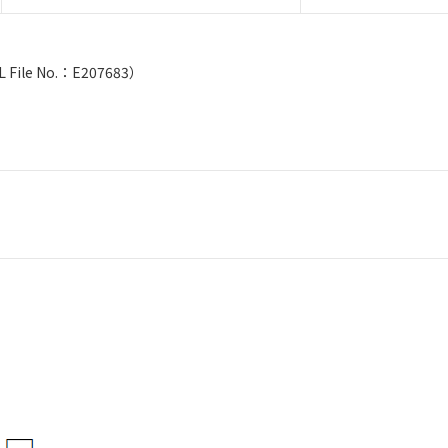
e No.：E207683）