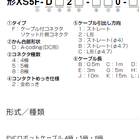
形式／種類
PVCロボットケーブル 4極・5極・8極